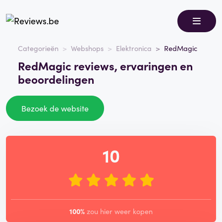
Categorieën
Webshops
Elektronica
RedMagic
RedMagic reviews, ervaringen en
beoordelingen
Bezoek de website
10
100%
zou hier weer kopen