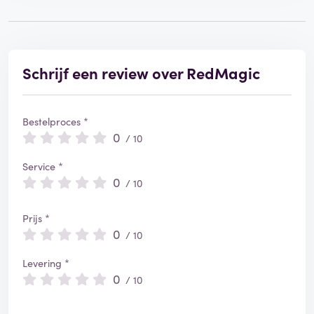
i
e
e
r
d
Schrijf een review over RedMagic
Bestelproces *
0
/ 10
Service *
0
/ 10
Prijs *
0
/ 10
Levering *
0
/ 10