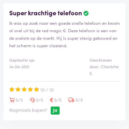
Super krachtige telefoon
B
e
Ik was op zoek naar een goede snelle telefoon en kwam
o
o
al snel uit bij de red magic 6. Deze telefoon is een van
r
de snelste op de markt. Hij is super stevig gebouwd en
d
het scherm is super vloeiend.
e
l
i
Geplaatst op:
Geschreven
n
14-04-2021
door: Charlotte
g
E.
i
s
10 / 10
g
e
5/5
5/5
5/5
5/5
v
e
Nogmaals kopen?
Ja
r
i
f