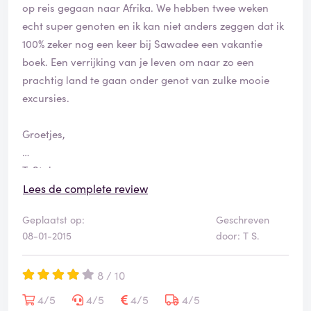
op reis gegaan naar Afrika. We hebben twee weken
echt super genoten en ik kan niet anders zeggen dat ik
100% zeker nog een keer bij Sawadee een vakantie
boek. Een verrijking van je leven om naar zo een
prachtig land te gaan onder genot van zulke mooie
excursies.
Groetjes,
T. Stok
Lees de complete review
Geplaatst op:
Geschreven
08-01-2015
door: T S.
8 / 10
4/5
4/5
4/5
4/5