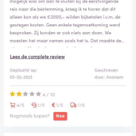
mogelijk was om aan te sluiten bij de eerstvolgende
reis naar die bestemming, kreeg ik te horen dat dit
De reisleider was een schat en wist veel van het
alleen kon als we €2000,- wilden bijbetalen i.v.m. de
landschap, flora en fauna. Praktische informatie werd
gestegen kosten. Geen enkele tegemoetkoming werd
echter niet of slecht gedeeld. Hij was altijd in reactieve
besproken. Zij konden er ook niets aan doen. We
ipv proactieve modus. Op een gegeven moment had hij
moesten het maar nemen zoals het is. Dat maakte de
ruzie met de groep om iets onbenulligs en werd boos.
teleurstelling in deze organisatie compleet.
Daardoor verloor hij zijn natuurlijke gezag.
Lees de complete review
De hotels kwalificeerden wij op 1 na, als laagste vorm
Geplaatst op:
Geschreven
accomodatie. Shabby, gedateerd, warm water was
03-02-2023
door: Anoniem
koud en soms andersom. Smerig en kapot. Ver weg van
stadje of winkels/bezoekfaciliteiten. Eten was net
4 / 10
voldoende en erg eenzijdig.
4/5
1/5
1/5
1/5
Nogmaals kopen?
Nee
Dolllars zijn niet nodig. Je kunt alles betalen met
colonnes. 400 dollar pp per week is te weinig voor
normale besteding. CR is duur en niet zelden duurden