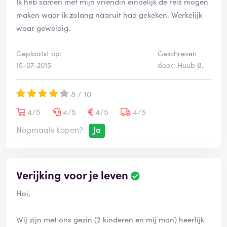
Ik heb samen met mijn vriendin eindelijk de reis mogen
dat men dan in the middle of nowhere zou zijn.
maken waar ik zolang naaruit had gekeken. Werkelijk
Ik kan alleen maar hopen dat de organisatie er iets van
waar geweldig.
opgestoken heeft en een volgende keer haar reizigers
niet zo in de kou laat staan. Voor mij is er geen
Geplaatst op:
Geschreven
volgende keer. Sawadee, één keer en nooit weer.
15-07-2015
door: Huub B.
8 / 10
4/5
4/5
4/5
4/5
Nogmaals kopen?
Ja
Verijking voor je leven
Hoi,
Wij zijn met ons gezin (2 kinderen en mij man) heerlijk