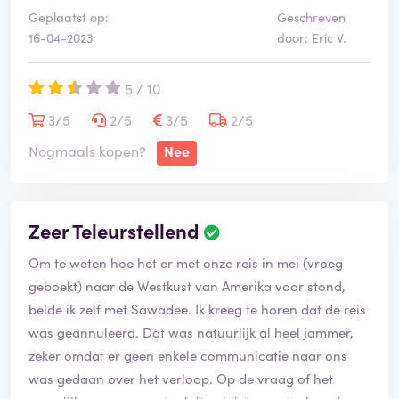
Geplaatst op:
Geschreven
en er was er geen samenzitten mogelijkheid. Verwijzen
16-04-2023
door: Eric V.
naar de Luchtvaart maatschappij die dat op hun beurt
weer deden naar de reisorganisatie, maakte de
5 / 10
voorbereiding hopeloos. De hotels waren shabby, oud
en vies. Meestal gelegen ver van dorp of bijzondere
3/5
2/5
3/5
2/5
plek. Als je besloot een keer een programma niet te
Nogmaals kopen?
Nee
volgen dan bleek er helemaal niets in de omgeving te
zijn/alleen ver weg van dorp, stadje of iets dergelijks."
Zeer Teleurstellend
We hadden de beschikking over een oude kleine bus
met veel te kleine zitplaatsen, geen ruimt ervoor benen
Om te weten hoe het er met onze reis in mei (vroeg
en koffers....deze moesten op het dak. Het excuus was
geboekt) naar de Westkust van Amerika voor stond,
dat we niet in een grotere bus konden omdat we dan
belde ik zelf met Sawadee. Ik kreeg te horen dat de reis
niet op bepaalde plekken konden komen. Maar van
was geannuleerd. Dat was natuurlijk al heel jammer,
andere organisaties zijn wel degelijk veel betere
zeker omdat er geen enkele communicatie naar ons
(kleine) bussen waargenomen met laadruimte beneden
was gedaan over het verloop. Op de vraag of het
en ruimere plekken.