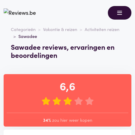
Categorieën
Vakantie & reizen
Activiteiten reizen
Sawadee
Sawadee reviews, ervaringen en
beoordelingen
6,6
34%
zou hier weer kopen