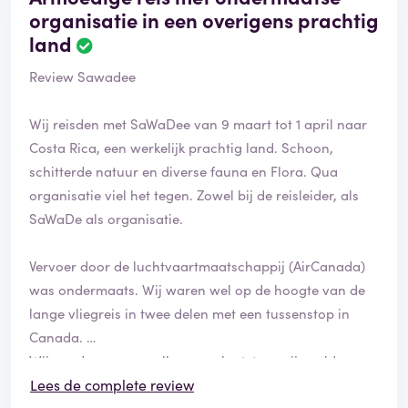
organisatie in een overigens prachtig
land
Review Sawadee
Wij reisden met SaWaDee van 9 maart tot 1 april naar
Costa Rica, een werkelijk prachtig land. Schoon,
schitterde natuur en diverse fauna en Flora. Qua
organisatie viel het tegen. Zowel bij de reisleider, als
SaWaDe als organisatie.
Vervoer door de luchtvaartmaatschappij (AirCanada)
was ondermaats. Wij waren wel op de hoogte van de
lange vliegreis in twee delen met een tussenstop in
Canada.
Wij werden ver van elkaar geplaatst en wij voelden ons
niet gehoord over de zitplaats-klachten de week voor
Lees de complete review
en tijdens de reis. Wij zijn mijlenver uit elkaar geplaatst