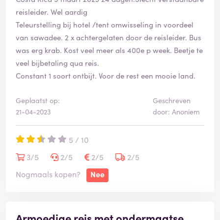
reisleider. Wel aardig
Teleurstelling bij hotel /tent omwisseling in voordeel
van sawadee. 2 x achtergelaten door de reisleider. Bus
was erg krab. Kost veel meer als 400e p week. Beetje te
veel bijbetaling qua reis.
Constant 1 soort ontbijt. Voor de rest een mooie land.
Geplaatst op:
Geschreven
21-04-2023
door: Anoniem
5 / 10
3/5
2/5
2/5
2/5
Nogmaals kopen?
Nee
Armoedige reis met ondermaatse