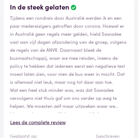
van NL. Wij hebben samen 3200 euro zakgeld
In de steek gelaten
uitgegeven voor 24 dagen, nauwelijks souvenirs
Tijdens een rondreis door Australië werden ik en een
gekocht of buitensporigs gedaan. Veel activiteiten
paar medereizigers getroffen door corona. Hoewel er
moeten apart betaald worden.
in Australië geen regels meer gelden, hield Sawadee
vast aan vijf dagen afzondering van de groep, volgens
Zorg door SaWaDee: 1 deelnemer had een ongeluk
de regels van de ANVR. Daarnaast bleek de
gehad en was de arm uit de kom en kwam stond
busmaatschappij, waar we mee reisden, ineens de
zonder hulp met partner na behandeling in het
policy te hebben dat iedereen eerst een negatieve test
hospitaal in de hoofdstad nachts op straat te staan
moest laten zien, voor men de bus weer in mocht. Dat
zonder aangeboden hulp. Een andere deelneemster
is allemaal niet leuk, maar nog tot daar aan toe.
had een fles op haar hoofd gehad, een bult en
Wat een heel stuk minder was, was dat Sawadee
duizeligheid tot gevolg en was er geen
vervolgens niet thuis gaf om ons verder op weg te
belangstelling/hulp door reisleiding. Een van de groep
helpen. We moesten zelf maar uitzoeken waar we
is toen achtergebleven.
bleven en hoe we na vijf dagen weer bij de groep
Bij het gaan zwemmen nabij de watervallen was de
konden aansluiten, ruim 1.500 kilometer verderop. Ook
Lees de complete review
klim over rotsen lastig en som gevaarlijk. Een
de lokale agent kwam niet verder dan dat we maar op
achteraankomende deelneemster ondervond hierdoor
Geplaatst op:
Geschreven
booking.com moesten kijken, toen bleek dat we niet