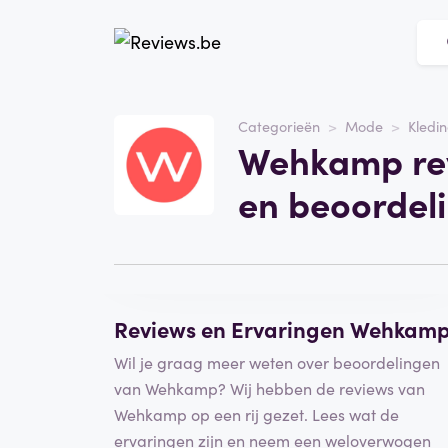
Website
Wehkamp
Categorieën
Mode
Kledi
Wehkamp rev
Categorie
Mode
en beoordel
Schrijf een beoordeling
Reviews en Ervaringen Wehkam
Wil je graag meer weten over beoordelingen
van Wehkamp? Wij hebben de reviews van
Wehkamp op een rij gezet. Lees wat de
ervaringen zijn en neem een weloverwogen