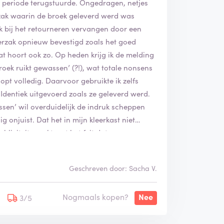
e periode terugstuurde. Ongedragen, netjes
ekzak waarin de broek geleverd werd was
 bij het retourneren vervangen door een
terzak opnieuw bevestigd zoals het goed
Dat hoort ook zo. Op heden krijg ik de melding
ek ruikt gewassen’ (?!), wat totale nonsens
 klopt volledig. Daarvoor gebruikte ik zelfs
 Identiek uitgevoerd zoals ze geleverd werd.
assen’ wil overduidelijk de indruk scheppen
g onjuist. Dat het in mijn kleerkast niet
publiciteit maakt met het feit dat ze een
. Bedrieglijk zelfs. Ik ben hier allerminst
kamp!
Geschreven door: Sacha V.
Nogmaals kopen?
Nee
3/5