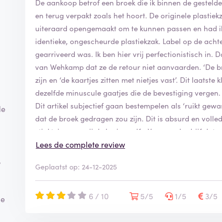
De aankoop betrof een broek die ik binnen de gesteld
en terug verpakt zoals het hoort. De originele plasti
uiteraard opengemaakt om te kunnen passen en had ik
identieke, ongescheurde plastiekzak. Label op de ach
gearriveerd was. Ik ben hier vrij perfectionistisch in. 
van Wehkamp dat ze de retour niet aanvaarden. ‘De bro
zijn en ‘de kaartjes zitten met nietjes vast’. Dit laatste
dezelfde minuscule gaatjes die de bevestiging vergen.
Dit artikel subjectief gaan bestempelen als ‘ruikt gew
de
dat de broek gedragen zou zijn. Dit is absurd en volledi
stinkt, is voor mij de logica zelf… Voor een bedrijf dat 
verlengd retourbeleid hanteren is dit ronduit schandalig
Lees de complete review
mee akkoord. Bijzonder oneerlijke praktijken van Weh
,
Geplaatst op: 24-12-2025
6 / 10
5/5
1/5
3/5
de