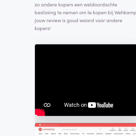
zo andere kopers een weldoordachte
beslissing te nemen om te kopen bij Wehkamp
Jouw review is goud waard voor andere
kopers!