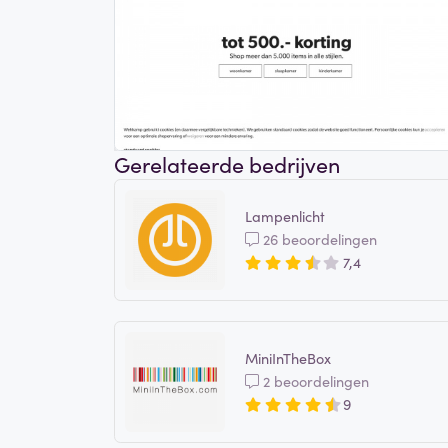
Gerelateerde bedrijven
Lampenlicht
26 beoordelingen
7,4
MiniInTheBox
2 beoordelingen
9