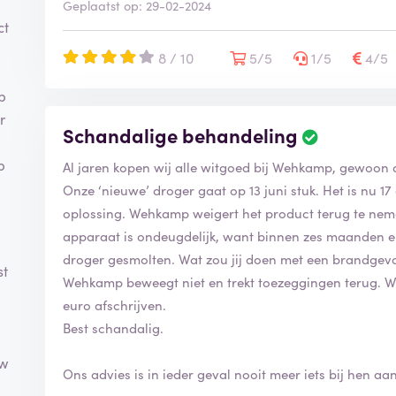
Geplaatst op: 29-02-2024
ct
8 / 10
5/5
1/5
4/5
p
r
Schandalige behandeling
p
Al jaren kopen wij alle witgoed bij Wehkamp, gewoon d
Onze ‘nieuwe’ droger gaat op 13 juni stuk. Het is nu 
oplossing. Wehkamp weigert het product terug te nemen
apparaat is ondeugdelijk, want binnen zes maanden ern
droger gesmolten. Wat zou jij doen met een brandgeva
st
Wehkamp beweegt niet en trekt toezeggingen terug. Wat
euro afschrijven.
Best schandalig.
uw
Ons advies is in ieder geval nooit meer iets bij hen aan