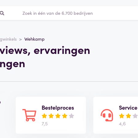
ngwinkels
Wehkamp
iews, ervaringen
ingen
p
Bestelproces
Service
7,5
4,6