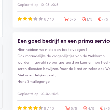
Geplaatst op: 10-03-2023
6 / 10
5/5
1/5
4/5
Een goed bedrijf en een prima servic
Hier hebben we niets aan toe te voegen !
Ook maandelijks de vragenlijstjes van de Wehkamp
worden ingevuld retour gestuurd en kunnen nog heel
keren diensten bewijzen. Voor de klant en zeker ook W
Met vriendelijke groet ,
Hans Smallegange
Geplaatst op: 20-02-2023
9 / 10
5/5
4/5
3/