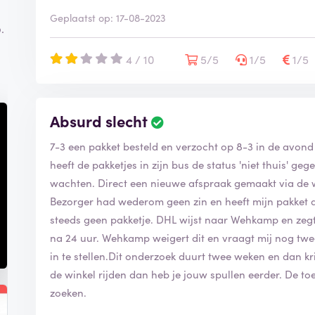
Geplaatst op: 17-08-2023
.
4 / 10
5/5
1/5
1/5
Absurd slecht
7-3 een pakket besteld en verzocht op 8-3 in de avond
heeft de pakketjes in zijn bus de status 'niet thuis' ge
wachten. Direct een nieuwe afspraak gemaakt via de 
Bezorger had wederom geen zin en heeft mijn pakket d
steeds geen pakketje. DHL wijst naar Wehkamp en zegt
na 24 uur. Wehkamp weigert dit en vraagt mij nog tw
in te stellen.Dit onderzoek duurt twee weken en dan kri
de winkel rijden dan heb je jouw spullen eerder. De 
zoeken.