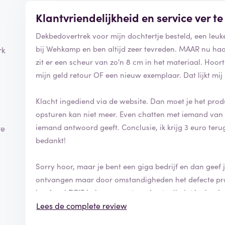
Klantvriendelijkheid en service ver t
Dekbedovertrek voor mijn dochtertje besteld, een leuke
bij Wehkamp en ben altijd zeer tevreden. MAAR nu haal
rk
zit er een scheur van zo'n 8 cm in het materiaal. Hoor
mijn geld retour OF een nieuw exemplaar. Dat lijkt mij
Klacht ingediend via de website. Dan moet je het prod
opsturen kan niet meer. Even chatten met iemand van d
iemand antwoord geeft. Conclusie, ik krijg 3 euro ter
te
bedankt!
Sorry hoor, maar je bent een giga bedrijf en dan geef j
ontvangen maar door omstandigheden het defecte produ
jaar) wel DRIE hele euros retour. Laat mij niet lachen!
Lees de complete review
Laatste keer dat ik bestel bij Wehkamp.