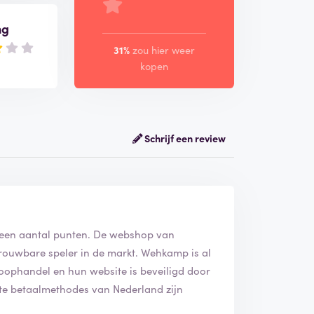
ng
31%
zou hier weer
kopen
Schrijf een review
 een aantal punten. De webshop van
rouwbare speler in de markt. Wehkamp is al
oophandel en hun website is beveiligd door
rote betaalmethodes van Nederland zijn