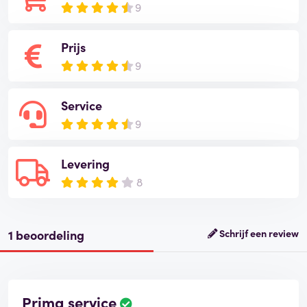
9
Prijs
9
Service
9
Levering
8
1 beoordeling
Schrijf een review
Prima service