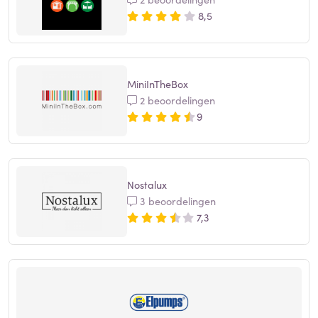
8,5
MiniInTheBox
2 beoordelingen
9
Nostalux
3 beoordelingen
7,3