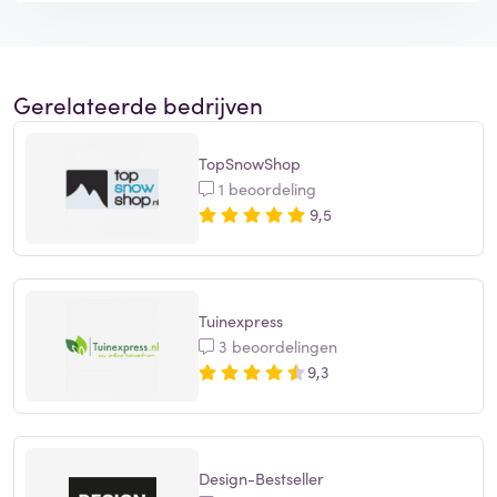
Gerelateerde bedrijven
TopSnowShop
1 beoordeling
9,5
Tuinexpress
3 beoordelingen
9,3
Design-Bestseller