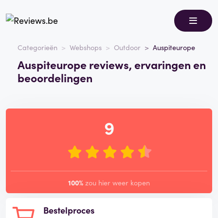
Categorieën
Webshops
Outdoor
Auspiteurope
Auspiteurope reviews, ervaringen en
beoordelingen
9
100%
zou hier weer kopen
Bestelproces