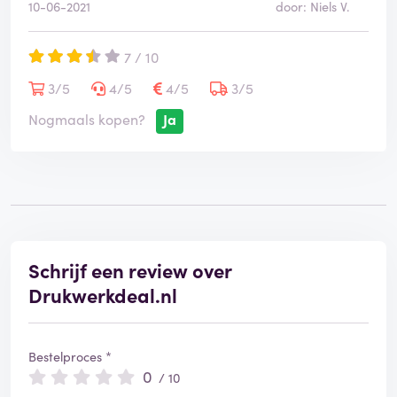
10-06-2021
door: Niels V.
7 / 10
3/5
4/5
4/5
3/5
Nogmaals kopen?
Ja
Schrijf een review over
Drukwerkdeal.nl
Bestelproces *
0
/ 10