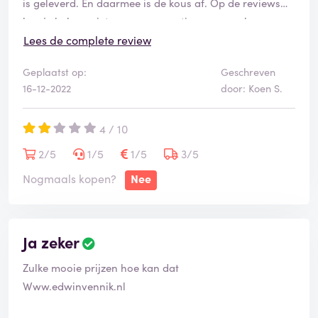
is geleverd. En daarmee is de kous af. Op de reviews
kun je helaas niet weer een reactie geven op hun
antwoord van jouw klacht. Dus het lijkt altijd alsof ze
Lees de complete review
het oplossen. Helaas niet.
Geplaatst op:
Geschreven
Dus ons advies voor de serieuze ondernemer die op
16-12-2022
door: Koen S.
zoek is naar een behoorlijk product met opdruk, zoek
een bedrijf die én een monster stuurt en die wellicht
4 / 10
iets duurder is maar hoogstwaarschijnlijk altijd betere
producten levert als Drukwerkdeal.
2/5
1/5
1/5
3/5
Nogmaals kopen?
Nee
Ja zeker
Zulke mooie prijzen hoe kan dat
Www.edwinvennik.nl