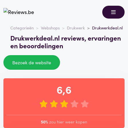
Categorieën
Webshops
Drukwerk
Drukwerkdeal.nl
Drukwerkdeal.nl reviews, ervaringen
en beoordelingen
Bezoek de website
6,6
50%
zou hier weer kopen