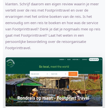
klanten. Schrijf daarom een eigen review waarin je meer
vertelt over de reis met Footprinttravel en over de
ervaringen met het online boeken van de reis. Is het
eenvoudig om een reis te boeken en hoe was de service
van Footprinttravel? Denk je dat je nogmaals mee op reis
gaat met Footprinttravel? Laat het weten in een
persoonlijke beoordeling over de reisorganisatie
Footprinttravel.