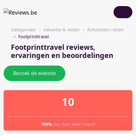
Categorieën
Vakantie & reizen
Activiteiten reizen
Footprinttravel
Footprinttravel reviews,
ervaringen en beoordelingen
Bezoek de website
10
100%
zou hier weer kopen