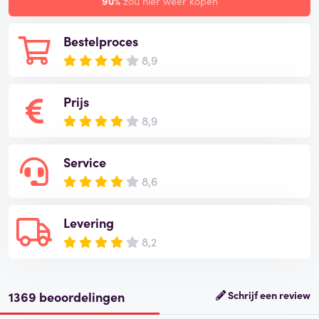
90%
zou hier weer kopen
Bestelproces
8,9
Prijs
8,9
Service
8,6
Levering
8,2
1369 beoordelingen
Schrijf een review