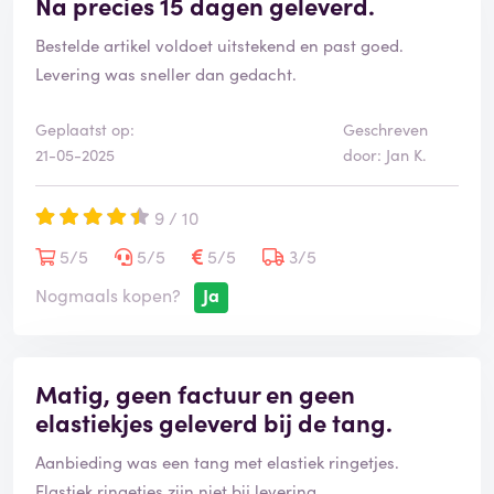
Na precies 15 dagen geleverd.
Bestelde artikel voldoet uitstekend en past goed.
Levering was sneller dan gedacht.
Geplaatst op:
Geschreven
21-05-2025
door: Jan K.
9 / 10
5/5
5/5
5/5
3/5
Nogmaals kopen?
Ja
Matig, geen factuur en geen
elastiekjes geleverd bij de tang.
Aanbieding was een tang met elastiek ringetjes.
Elastiek ringetjes zijn niet bij levering.