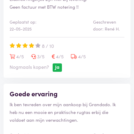
Geen factuur met BTW notering !!
Geplaatst op:
Geschreven
22-05-2025
door: René H.
8 / 10
4/5
3/5
4/5
4/5
Nogmaals kopen?
Ja
Goede ervaring
Ik ben tevreden over mijn aankoop bij Grandado. Ik
heb nu een mooie en praktische rugtas erbij die
voldoet aan mijn verwachtingen.