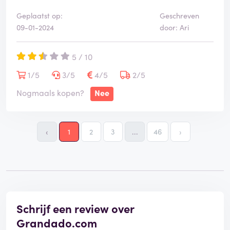
Geplaatst op:
Geschreven
09-01-2024
door: Ari
5 / 10
1/5
3/5
4/5
2/5
Nogmaals kopen?
Nee
‹
1
2
3
...
46
›
Schrijf een review over
Grandado.com