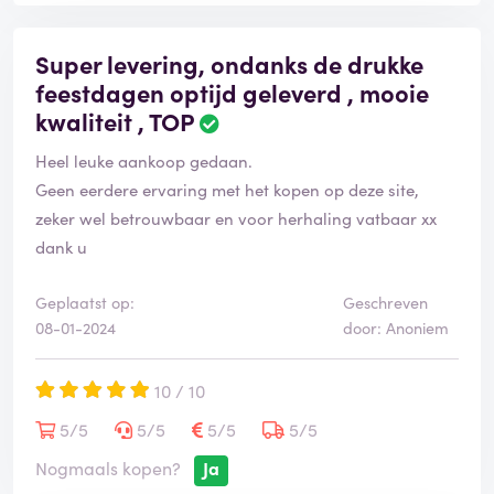
Super levering, ondanks de drukke
feestdagen optijd geleverd , mooie
kwaliteit , TOP
Heel leuke aankoop gedaan.
Geen eerdere ervaring met het kopen op deze site,
zeker wel betrouwbaar en voor herhaling vatbaar xx
dank u
Geplaatst op:
Geschreven
08-01-2024
door: Anoniem
10 / 10
5/5
5/5
5/5
5/5
Nogmaals kopen?
Ja