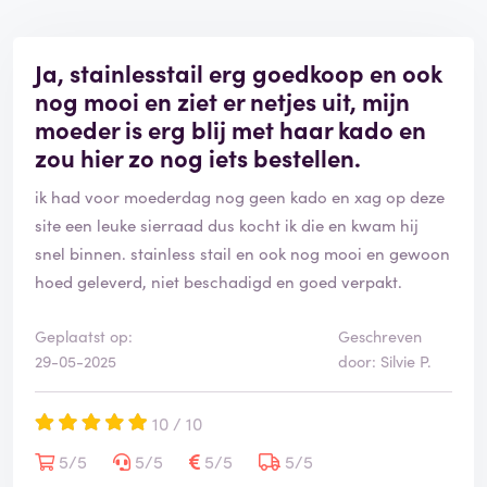
Ja, stainlesstail erg goedkoop en ook
nog mooi en ziet er netjes uit, mijn
moeder is erg blij met haar kado en
zou hier zo nog iets bestellen.
ik had voor moederdag nog geen kado en xag op deze
site een leuke sierraad dus kocht ik die en kwam hij
snel binnen. stainless stail en ook nog mooi en gewoon
hoed geleverd, niet beschadigd en goed verpakt.
Geplaatst op:
Geschreven
29-05-2025
door: Silvie P.
10 / 10
5/5
5/5
5/5
5/5