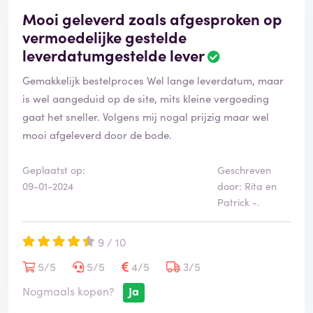
Mooi geleverd zoals afgesproken op
vermoedelijke gestelde
leverdatumgestelde lever
Gemakkelijk bestelproces Wel lange leverdatum, maar
is wel aangeduid op de site, mits kleine vergoeding
gaat het sneller. Volgens mij nogal prijzig maar wel
mooi afgeleverd door de bode.
Geplaatst op:
Geschreven
09-01-2024
door: Rita en
Patrick -.
9 / 10
5/5
5/5
4/5
3/5
Nogmaals kopen?
Ja