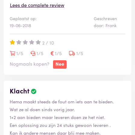
kopen, via die snauwende medewerkers van de
Lees de complete review
webshop!
Geplaatst op:
Geschreven
19-06-2018
door: Frank
2 / 10
1/5
1/5
1/5
1/5
Nogmaals kopen?
Nee
Klacht
Hema maakt steeds de fout om iets aan te bieden.
Wat ze al doen sinds vorig jaar.
1+2 aan bieden maar leveren doen ze het niet.
Een oplossing zou zijn 24 stuks gewoon leveren .
Kan ik andere mensen daar blij mee maken.