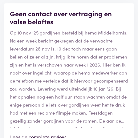
Geen contact over vertraging en
valse beloftes
Op 10 nov ‘25 gordijnen besteld bij hema Middelharnis.
Na een week bericht gekregen dat de verwachte
leverdatum 28 nov is. 10 dec toch maar eens gaan
bellen of ze er al zijn, krijg ik te horen dat er problemen
zijn en het is verschoven naar week 1 2026. Hier ben ik
nooit over ingelicht, waarop de hema medewerker aan
de telefoon me vertelde dat ik hiervoor gecompenseerd
zou worden. Levering werd uiteindelijk 16 jan ‘26. Bij
het ophalen nog een half uur staan wachten omdat de
enige persoon die iets over gordijnen weet het te druk
had met een reclame filmpje maken. Feestdagen
gezellig zonder gordijnen voor de ramen. De aan de
telefoon benoemde compensatie is ook nooit aan het
licht gekomen. De gordijnen zijn verder op zich netjes.
Lees de complete review