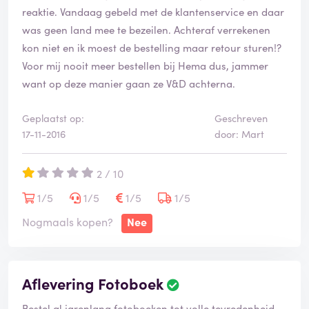
reaktie. Vandaag gebeld met de klantenservice en daar
was geen land mee te bezeilen. Achteraf verrekenen
kon niet en ik moest de bestelling maar retour sturen!?
Voor mij nooit meer bestellen bij Hema dus, jammer
want op deze manier gaan ze V&D achterna.
Geplaatst op:
Geschreven
17-11-2016
door: Mart
2 / 10
1/5
1/5
1/5
1/5
Nogmaals kopen?
Nee
Aflevering Fotoboek
Bestel al jarenlang fotoboeken tot volle tevredenheid