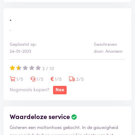
.
.
Geplaatst op:
Geschreven
24-01-2023
door: Anoniem
3 / 10
1/5
1/5
1/5
2/5
Nogmaals kopen?
Nee
Waardeloze service
Gisteren een moltonhoes gekocht. In de gauwigheid
per ongeluk de bon weggegooid in plaats van het