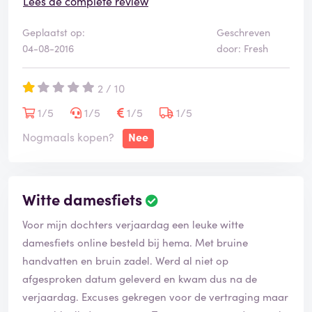
-beloftes van de werkgever (mw. Eijsink) worden niet
Lees de complete review
nagekomen
Geplaatst op:
Geschreven
04-08-2016
door: Fresh
-medewerkers tegen elkaar opzetten wat leidt tot een
zeer vervelende werksfeer
2 / 10
-contracten worden niet verlengd wegens ziekte van
1/5
1/5
1/5
1/5
medewerkers
Nogmaals kopen?
Nee
(ex)medewerkers kunnen dit niet aan het licht brengen
omdat ze het zwijgen opgelegd worden met
Witte damesfiets
gedragscodes van Hema (tegen reputatieschade) waar
in geen geval van afgeweken mag worden.
Voor mijn dochters verjaardag een leuke witte
damesfiets online besteld bij hema. Met bruine
handvatten en bruin zadel. Werd al niet op
afgesproken datum geleverd en kwam dus na de
verjaardag. Excuses gekregen voor de vertraging maar