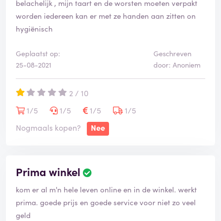
belachelijk , mijn taart en de worsten moeten verpakt
worden iedereen kan er met ze handen aan zitten on
hygiënisch
Geplaatst op:
Geschreven
25-08-2021
door: Anoniem
2 / 10
1/5
1/5
1/5
1/5
Nogmaals kopen?
Nee
Prima winkel
kom er al m'n hele leven online en in de winkel. werkt
prima. goede prijs en goede service voor niet zo veel
geld