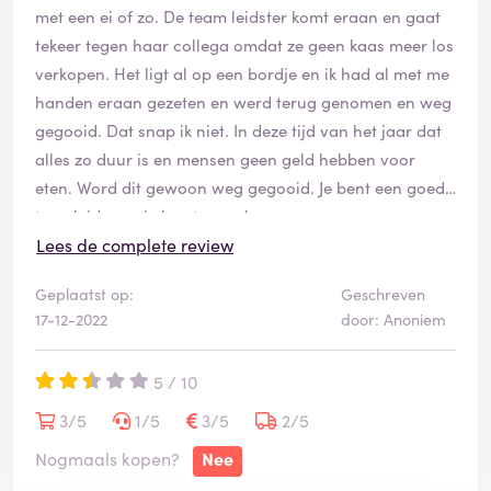
met een ei of zo. De team leidster komt eraan en gaat
tekeer tegen haar collega omdat ze geen kaas meer los
verkopen. Het ligt al op een bordje en ik had al met me
handen eraan gezeten en werd terug genomen en weg
gegooid. Dat snap ik niet. In deze tijd van het jaar dat
alles zo duur is en mensen geen geld hebben voor
eten. Word dit gewoon weg gegooid. Je bent een goede
teamleider en je komt er wel
Lees de complete review
Geplaatst op:
Geschreven
17-12-2022
door: Anoniem
5 / 10
3/5
1/5
3/5
2/5
Nogmaals kopen?
Nee