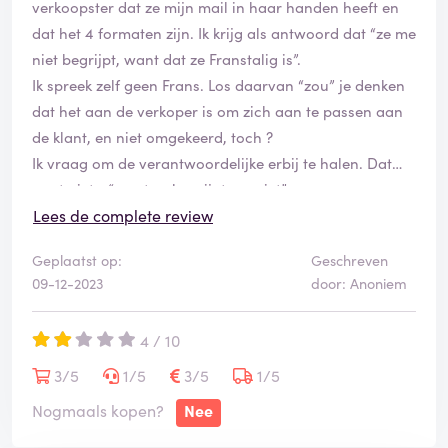
verkoopster dat ze mijn mail in haar handen heeft en
dat het 4 formaten zijn. Ik krijg als antwoord dat “ze me
niet begrijpt, want dat ze Franstalig is”.
Ik spreek zelf geen Frans. Los daarvan “zou” je denken
dat het aan de verkoper is om zich aan te passen aan
de klant, en niet omgekeerd, toch ?
Ik vraag om de verantwoordelijke erbij te halen. Dat
gaat niet… “want ze begrijpt me niet”.
Waarna mevrouw me vervolgens… doodleuk negeert
Lees de complete review
en me letterlijk gewoon simpel voor paal laat staan
Geplaatst op:
Geschreven
aan de kassa.
09-12-2023
door: Anoniem
Na een minuut of twee volstrekt verbaasd daar staan,
denkende “wat gebeurt hier nu in Godsnaam” bel ik de
4 / 10
klantendienst. Die vragen om haar even door te geven.
Maar mevrouw “spreek dus geen NL”. De klantendienst
3/5
1/5
3/5
1/5
is dan wat slimmer en vraagt blijkbaar of ze Engels
Nogmaals kopen?
Nee
spreekt”. Ook niet beweert ze.