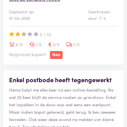
Niet voor herhaling vatbaar.
Geplaatst op:
Geschreven
01-04-2026
door: T. V.
5 / 10
4/5
1/5
3/5
1/5
Nogmaals kopen?
Nee
Enkel postbode heeft tegengewerkt
Hema helpt me elke keer na een online-bestelling. Na
wel 25 keer blijft de service nadien zo grandioos. Enkel
het inpakken in de doos was wel eens een werkpunt.
Maar indien kapot geleverd, geld terug. Ik ben zeeeeer
tevreden. Ook weer deze avond na melden van kleine
breuk. Terugbetaling ok na foto