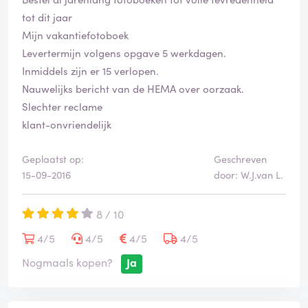
tot dit jaar
Mijn vakantiefotoboek
Levertermijn volgens opgave 5 werkdagen.
Inmiddels zijn er 15 verlopen.
Nauwelijks bericht van de HEMA over oorzaak.
Slechter reclame
klant-onvriendelijk
Geplaatst op:
Geschreven
15-09-2016
door: W.J.van L.
8 / 10
4/5
4/5
4/5
4/5
Nogmaals kopen?
Ja