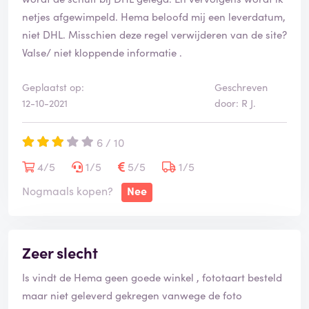
netjes afgewimpeld. Hema beloofd mij een leverdatum,
niet DHL. Misschien deze regel verwijderen van de site?
Valse/ niet kloppende informatie .
Geplaatst op:
Geschreven
12-10-2021
door: R J.
6 / 10
4/5
1/5
5/5
1/5
Nogmaals kopen?
Nee
Zeer slecht
Is vindt de Hema geen goede winkel , fototaart besteld
maar niet geleverd gekregen vanwege de foto