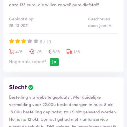
onze 133 euro, die willen ze wel! pure diefstal!!
Geplaatst op:
Geschreven
25-10-2021
door: Joeri H.
6 / 10
4/5
1/5
5/5
1/5
Nogmaals kopen?
Ja
Slecht
Bestelling via website geplaatst. Met duidelijke
vermelding voor 22.00u besteld morgen in huis. 8 okt
18.00u bestelling geplaatst, zou 9 okt geleverd worden.
Het is nu 12 okt. Contact gehad met klantenservice
wordt de schult bij DHL gelegd. En vervolgens wordt ik