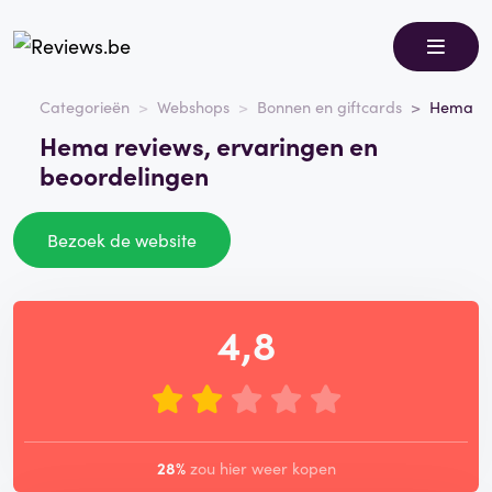
Categorieën
Webshops
Bonnen en giftcards
Hema
Hema reviews, ervaringen en
beoordelingen
Bezoek de website
4,8
28%
zou hier weer kopen