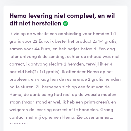
De verkoopster geeft mij mijn telefoon terug. Ik vraag
de klantendienst waar en hoe ik klacht kan neerleggen
Hema levering niet compleet, en wil
voor dit gedrag. Dat kan meteen bij hen aan de
dit niet herstellen
telefoon. Ik geef hen ook de naam van de verkoopster
door. Ik vraag de dame ook letterlijk te vermelden wat
Ik zie op de website een aanbieding voor hemden 1+1
mijn vraag is : dat er actie ondernomen wordt door
gratis voor 22 Euro, ik bestel het product 2x 1+1 gratis,
Hema en dat mij dat ook aangetoond wordt. Want dat
samen voor 44 Euro, en heb netjes betaald. Een dag
ik zulk gedrag totaal niet pik.
later ontvang ik de zending, echter de inhoud was niet
Dat was vorige maand. Reactie van het bedrijf Hema ?
correct, ik ontvang slechts 2 hemden, terwijl ik er 4
Niks. Twee weken geleden gaf ik hen tot nu de tijd om
besteld heb(2x 1+1 gratis). Ik attendeer Hema op het
alsnog aantoonbare actie te ondernemen. Alweer : niks
probleem, en vraag hen de resterende 2 gratis hemden
van bedrijf Hema. Vandaar deze -eerlijke- review op
na te sturen. Zij beroepen zich op een fout van de
zoveel mogelijk sites. Blijf weg bij Hema, en dan al
Hema, de aanbieding had niet op de website moeten
zeker in het Brusselse. Want hun Franstalige personeel
staan (maar stond er wel, ik heb een printscreen), en
discrimineert hun klanten op basis van de taal.
weigeren de levering correct af te handelen. Graag
contact met mij opnemen Hema. Zie casenummer
01620624