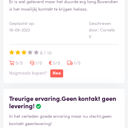
Er is wel geleverd maar het duurde erg lang.Bovendien
En is aan het genieten van HET GEJATTE geld van vele
is het moeilijkj kontakt te krijgen helaas.
gedupeerden.
Geplaatst op:
Geschreven
Nou ik hoop dat meneer Marc O alias de directeur van
18-09-2023
door: Cornelis
“marnan modelbouw” ECHT buikgriep krijgt maar dan
V.
chronisch!!
6 / 10
Wat een kansloos type weer in onze maatschappij.
5/5
1/5
5/5
1/5
Nogmaals kopen?
Nee
Treurige ervaring.Geen kontakt geen
levering!
In het verleden goede ervaring maar nu slecht,geen
kontakt geenlevering!