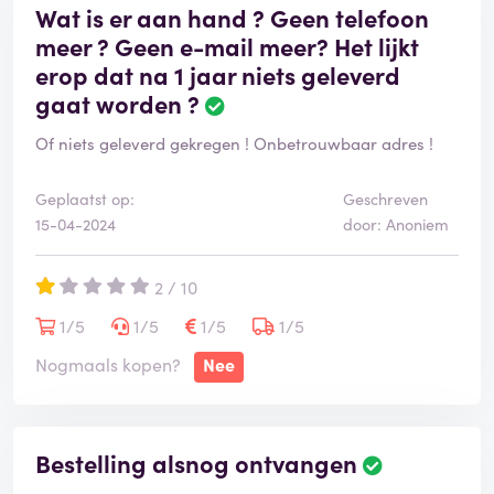
Wat is er aan hand ? Geen telefoon
meer ? Geen e-mail meer? Het lijkt
erop dat na 1 jaar niets geleverd
gaat worden ?
Of niets geleverd gekregen ! Onbetrouwbaar adres !
Geplaatst op:
Geschreven
15-04-2024
door: Anoniem
2 / 10
1/5
1/5
1/5
1/5
Nogmaals kopen?
Nee
Bestelling alsnog ontvangen