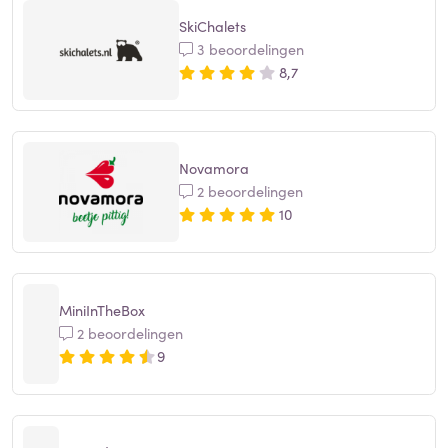
SkiChalets
3 beoordelingen
8,7
Novamora
2 beoordelingen
10
MiniInTheBox
2 beoordelingen
9