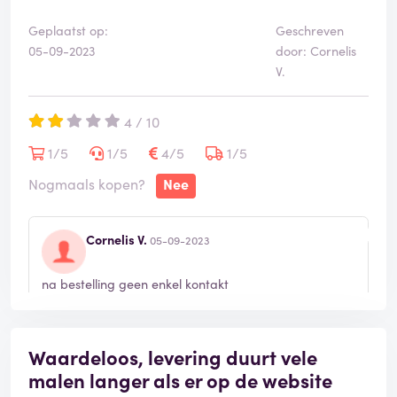
Geplaatst op:
Geschreven
05-09-2023
door: Cornelis
V.
4 / 10
1/5
1/5
4/5
1/5
Nogmaals kopen?
Nee
Cornelis V.
05-09-2023
na bestelling geen enkel kontakt
Waardeloos, levering duurt vele
malen langer als er op de website