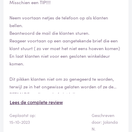
Misschien een TIP!!!!
Neem voortaan netjes de telefoon op als klanten
bellen.
Beantwoord de mail die klanten sturen.
Reageer voortaan op een aangetekende brief die een
klant stuurt ( zo ver moet het niet eens hoeven komen)
En laat klanten niet voor een gesloten winkeldeur
komen.
Dit pikken klanten niet om zo genegeerd te worden,
terwijl ze in het ongewisse gelaten worden of ze de
BETAALDE spullen wel of niet krijgen.
Lees de complete review
Achteraf betalen scheelt ook een hoop negatieve
Geplaatst op:
Geschreven
reacties.
15-10-2023
door: Jolanda
Draai het om, de klanten eerst hun bestelling laten
N.