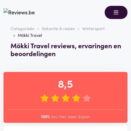
Categorieën
Vakantie & reizen
Wintersport
Mökki Travel
Mökki Travel reviews, ervaringen en
beoordelingen
8,5
100%
zou hier weer kopen