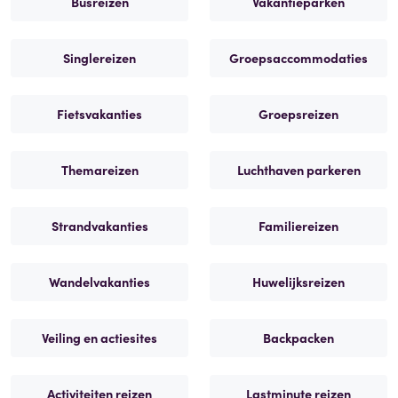
Busreizen
Vakantieparken
Singlereizen
Groepsaccommodaties
Fietsvakanties
Groepsreizen
Themareizen
Luchthaven parkeren
Strandvakanties
Familiereizen
Wandelvakanties
Huwelijksreizen
Veiling en actiesites
Backpacken
Activiteiten reizen
Lastminute reizen