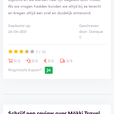
Als we vragen hadden konden we altijd bij ze terecht
en kregen altijd een snel en duidelijk antwoord.
Geplaatst op:
Geschreven
24-04-2021
door: Danique
T.
7 / 10
5/5
3/5
3/5
3/5
Nogmaals kopen?
Ja
Schrijf een review over Mökki Travel