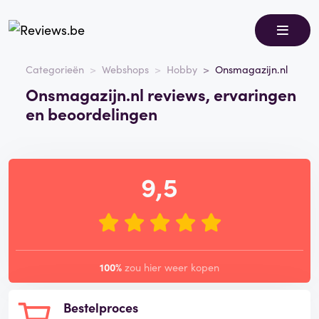
Categorieën
Webshops
Hobby
Onsmagazijn.nl
Onsmagazijn.nl reviews, ervaringen
en beoordelingen
9,5
100%
zou hier weer kopen
Bestelproces