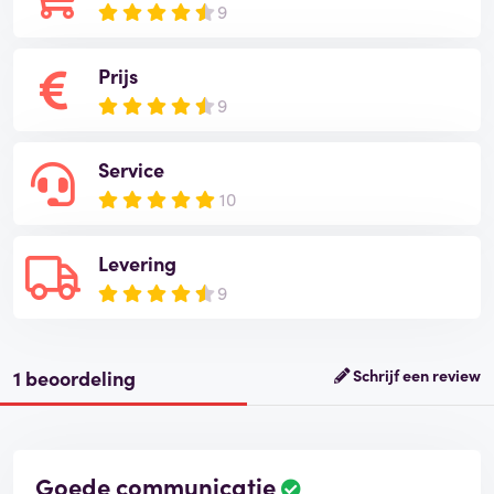
9
Prijs
9
Service
10
Levering
9
1 beoordeling
Schrijf een review
Goede communicatie
B