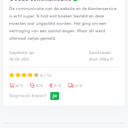
e
De communicatie van de website en de klantenservice
o
o
is echt super. Ik had wat boeken besteld en deze
r
moesten wat uitgesteld worden. Het ging om een
d
vertraging van een aantal dagen. Maar dit werd
e
allemaal netjes gemeld.
l
i
n
Geplaatst op:
Geschreven
g
18-05-2021
door: Mika P.
i
s
g
9 / 10
e
4/5
5/5
5/5
4/5
v
e
Nogmaals kopen?
Ja
r
i
f
i
e