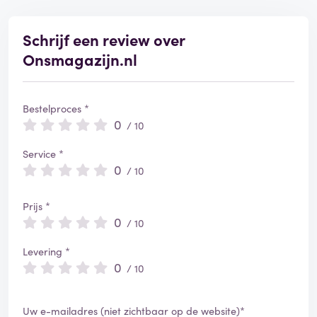
e
r
d
Schrijf een review over
Onsmagazijn.nl
Bestelproces *
0
/ 10
Service *
0
/ 10
Prijs *
0
/ 10
Levering *
0
/ 10
Uw e-mailadres (niet zichtbaar op de website)*