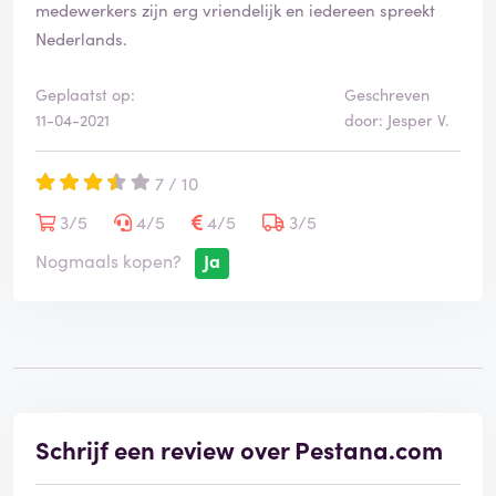
medewerkers zijn erg vriendelijk en iedereen spreekt
Nederlands.
Geplaatst op:
Geschreven
11-04-2021
door: Jesper V.
7 / 10
3/5
4/5
4/5
3/5
Nogmaals kopen?
Ja
Schrijf een review over Pestana.com