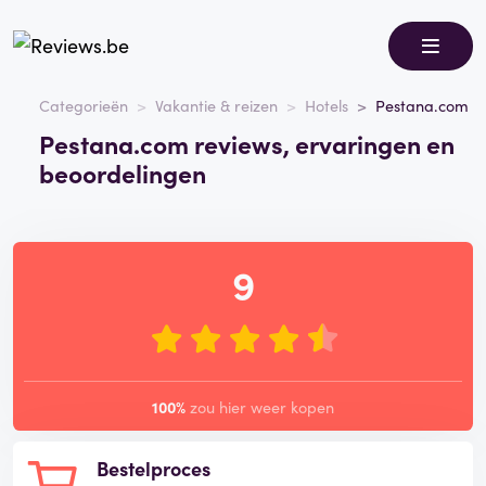
Categorieën
Vakantie & reizen
Hotels
Pestana.com
Pestana.com reviews, ervaringen en
beoordelingen
9
100%
zou hier weer kopen
Bestelproces