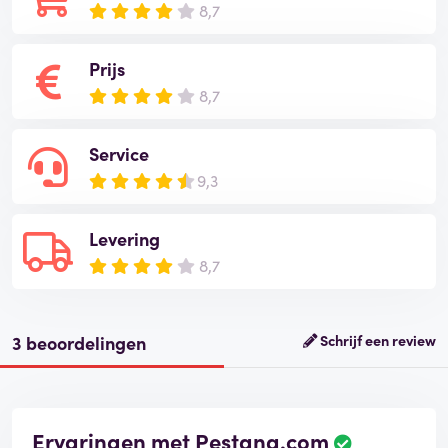
8,7
Prijs
8,7
Service
9,3
Levering
8,7
3 beoordelingen
Schrijf een review
Ervaringen met Pestana.com