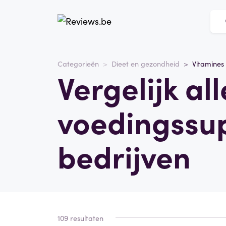
Categorieën
Dieet en gezondheid
Vitamines
Vergelijk al
voedingssu
bedrijven
109 resultaten