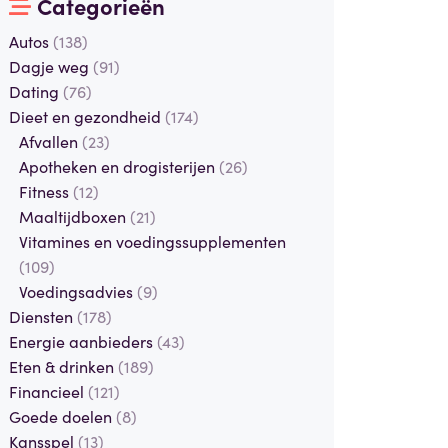
Categorieën
Autos
(138)
Dagje weg
(91)
Dating
(76)
Dieet en gezondheid
(174)
Afvallen
(23)
Apotheken en drogisterijen
(26)
Fitness
(12)
Maaltijdboxen
(21)
Vitamines en voedingssupplementen
(109)
Voedingsadvies
(9)
Diensten
(178)
Energie aanbieders
(43)
Eten & drinken
(189)
Financieel
(121)
Goede doelen
(8)
Kansspel
(13)