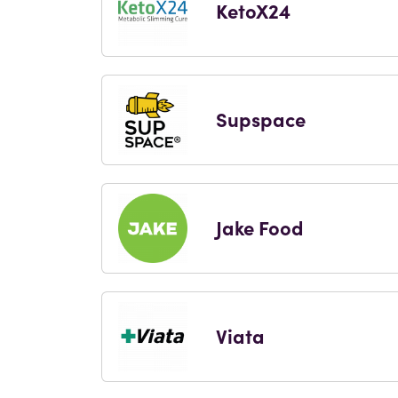
KetoX24
Supspace
Jake Food
Viata