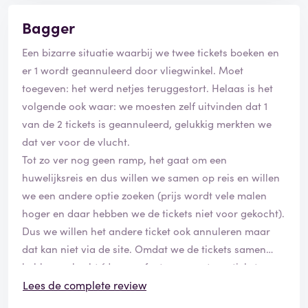
Bagger
Een bizarre situatie waarbij we twee tickets boeken en
er 1 wordt geannuleerd door vliegwinkel. Moet
toegeven: het werd netjes teruggestort. Helaas is het
volgende ook waar: we moesten zelf uitvinden dat 1
van de 2 tickets is geannuleerd, gelukkig merkten we
dat ver voor de vlucht.
Tot zo ver nog geen ramp, het gaat om een
huwelijksreis en dus willen we samen op reis en willen
we een andere optie zoeken (prijs wordt vele malen
hoger en daar hebben we de tickets niet voor gekocht).
Dus we willen het andere ticket ook annuleren maar
dat kan niet via de site. Omdat we de tickets samen
hebben gekocht (dus een factuur voor twee tickets
hebben betaald leek ons dit logisch)
Lees de complete review
Gelukkig hebben ze een klantenservice, er staat dat ze