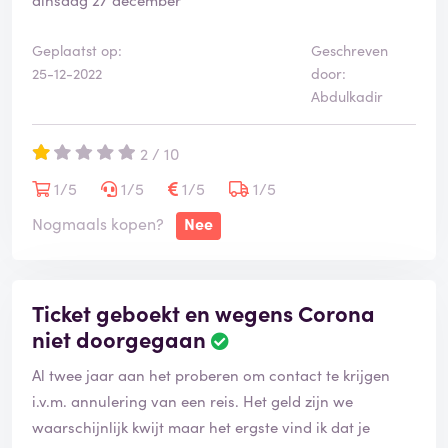
reis agent' - maar dat is VW niet dus achteraf zijn geen
aanpassingen meer mogelijk. 4) bereikbaarheid van
Geplaatst op:
Geschreven
VW is slecht, de chatbot kan alleen standaard
25-12-2022
door:
gesprekken aan, per email reageert VW met standaard
Abdulkadir
antwoord teksten (in het engels!!) waar je weinig aan
hebt. Telefonisch zijn ze niet benaderbaar. Het tel nr
2 / 10
zoals bekend bij de KVK is afgesloten. Al met al veel
1/5
1/5
1/5
1/5
negatieve energie veroorzaakt door VW . Alleen door
Nogmaals kopen?
Nee
het inschakelen van een advocaat is dit uiteindelijk
opgelost. Wij boeken nooit meer via VW.
Ticket geboekt en wegens Corona
niet doorgegaan
Al twee jaar aan het proberen om contact te krijgen
i.v.m. annulering van een reis. Het geld zijn we
waarschijnlijk kwijt maar het ergste vind ik dat je