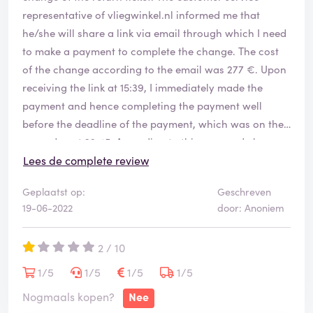
representative of vliegwinkel.nl informed me that
he/she will share a link via email through which I need
to make a payment to complete the change. The cost
of the change according to the email was 277 €. Upon
receiving the link at 15:39, I immediately made the
payment and hence completing the payment well
before the deadline of the payment, which was on the
same day at 23:45. According to this assumed change,
I made family-related and critical work-related
Lees de complete review
commitments.
Geplaatst op:
Geschreven
19-06-2022
door: Anoniem
On the day of return, roughly 12 hours before the flight,
I logged into my vliegwinkel.nl account to download
2 / 10
the e-tickets of my flight. The tickets weren’t there. I
can’t find the words to describe the panic and stress
1/5
1/5
1/5
1/5
this created for me and my family as this would have
Nogmaals kopen?
Nee
led to a chain of extremely undesired consequences.