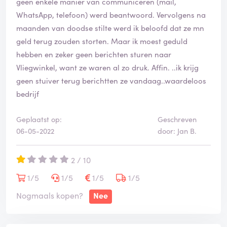
geen enkele manier van communiceren (mail,
WhatsApp, telefoon) werd beantwoord. Vervolgens na
maanden van doodse stilte werd ik beloofd dat ze mn
geld terug zouden storten. Maar ik moest geduld
hebben en zeker geen berichten sturen naar
Vliegwinkel, want ze waren al zo druk. Affin. ..ik krijg
geen stuiver terug berichtten ze vandaag..waardeloos
bedrijf
Geplaatst op:
Geschreven
06-05-2022
door: Jan B.
2 / 10
1/5
1/5
1/5
1/5
Nogmaals kopen?
Nee