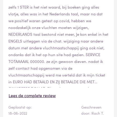
zelfs 1 STER is het niet waard, bij boeken ging alles
vlotje, alles was in het Nederlands taal, maar na dat
we positief waren getest op covid, hebben we
noodzakelijk onze vluchten moeten wijzigen,
NEDERLANDS taal bestond niet meer, Je kon enkel in het
ENGELS uitleggen via de chat. wijziging naar andere
datum met andere vluchtmaatschappij ging ook niet,
ondanks dat ik het op hun site had gezien. SERVICE
TOTAAAAAL 000000. ze zijn gewoon dieven. nadat ik
zelf contact had opgenomen via de
vluchtmaatschappij werd me verteld dat ik mijn ticket
in EURO HAD BETAALD EN ZIJ BETAALDE DIE MET
CANADEESE DOLLAR, Die zo laag was waardoor er
meer kosten uit de zak van de klanten moet komen bij
Lees de complete review
wijziging en annulering. DIEVEN DIEVEN DIEVEN DIEVEN,
Geplaatst op:
Geschreven
geen andere woord voor
18-06-2022
door: Rach T.