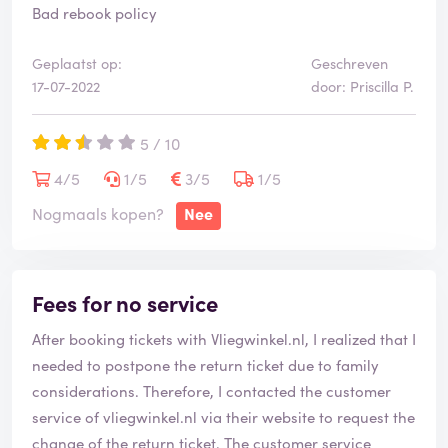
Bad rebook policy
Geplaatst op:
Geschreven
17-07-2022
door: Priscilla P.
5 / 10
4/5
1/5
3/5
1/5
Nogmaals kopen?
Nee
Fees for no service
After booking tickets with Vliegwinkel.nl, I realized that I
needed to postpone the return ticket due to family
considerations. Therefore, I contacted the customer
service of vliegwinkel.nl via their website to request the
change of the return ticket. The customer service