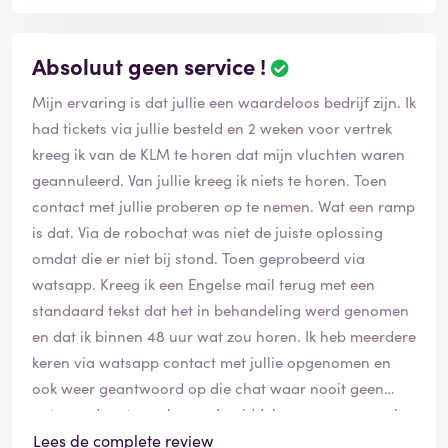
I contacted vliegwinkel.nl via their website again to ask
Absoluut geen service !
about the tickets. The customer support representative
who replied said that he will fix it within 3-4 minutes
Mijn ervaring is dat jullie een waardeloos bedrijf zijn. Ik
and asked me to ‘rest assured’. After about 20 minutes
had tickets via jullie besteld en 2 weken voor vertrek
of waiting, he came back with the horrendous news
kreeg ik van de KLM te horen dat mijn vluchten waren
that they didn’t make the change to the tickets in spite
geannuleerd. Van jullie kreeg ik niets te horen. Toen
of receiving the payment. The representative also
contact met jullie proberen op te nemen. Wat een ramp
confirmed that they received the payment.
is dat. Via de robochat was niet de juiste oplossing
omdat die er niet bij stond. Toen geprobeerd via
Staggeringly enough the representatives offered no
watsapp. Kreeg ik een Engelse mail terug met een
solution, but to make a new change request and again
standaard tekst dat het in behandeling werd genomen
pay their administrative fees plus the fare difference
en dat ik binnen 48 uur wat zou horen. Ik heb meerdere
despite that it’s their fault that they didn’t change the
keren via watsapp contact met jullie opgenomen en
flight. They didn’t even inform me that they didn’t
ook weer geantwoord op die chat waar nooit geen
change the ticket and left it as an extremely unpleasant
antwoord op terug kwam. Inmiddels was er een week
surprise for me to figure out on the day of the flight.
verspild met nog 1 week te gaan. Toen maar de KLM
Lees de complete review