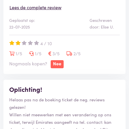
Vliegwinkel je moet je schamen!!!!
Lees de complete review
Geplaatst op:
Geschreven
22-07-2025
door: Elise U.
4 / 10
1/5
1/5
3/5
2/5
Nogmaals kopen?
Nee
Oplichting!
Helaas pas na de boeking ticket de neg. reviews
gelezen!
Willen niet meewerken met een verandering op ons
ticket, terwijl Emirates aangeeft na tel. contact: kan