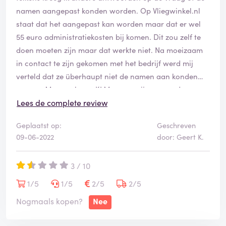
assured’. To conclude this in the worst possible way,
opstrijken maar geen service!!! Het heeft mij 2 weken
namen aangepast konden worden. Op Vliegwinkel.nl
the representative decided to end the conversation
slapeloze nachten opgeleverd en heel veel stress.
staat dat het aangepast kan worden maar dat er wel
without my consent or proving for me that it’s actually
55 euro administratiekosten bij komen. Dit zou zelf te
included, calling me/the change request a heavy load
doen moeten zijn maar dat werkte niet. Na moeizaam
on support.
in contact te zijn gekomen met het bedrijf werd mij
verteld dat ze überhaupt niet de namen aan konden
passen. Maar volgens KLM, waar wij mee zouden
vliegen, kon vliegtickets.nl zeer gemakkelijk de namen
Lees de complete review
wijzigen. Ook kon ik 10 uur na het boeken van de tickets
Geplaatst op:
Geschreven
een magere 15% van het aankoop bedrag terug. Dit zal
09-06-2022
door: Geert K.
vast hun verdienmodel zijn. Ze houden mijn geld en
verkopen dan het ticket opnieuw. Ronduit schandalig!
3 / 10
1/5
1/5
2/5
2/5
Nogmaals kopen?
Nee