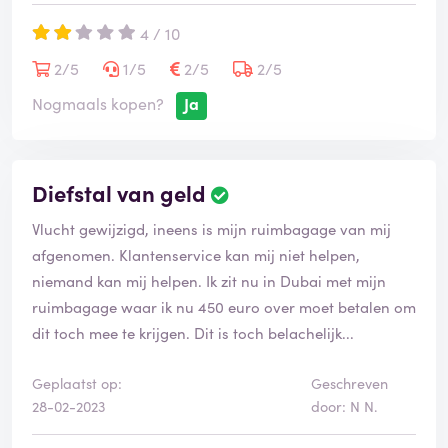
ongerustheid kon ik de nacht voor vertrek niet slapen
4 / 10
en heb ik op de vlieghaven moeten inchecken terwijl ik
net die stress wilde vermijden. Ik raad Vliegwinkel.nl en
2/5
1/5
2/5
2/5
hun gebrekkige/onbestaande service niet aan.
Nogmaals kopen?
Ja
Diefstal van geld
Vlucht gewijzigd, ineens is mijn ruimbagage van mij
afgenomen. Klantenservice kan mij niet helpen,
niemand kan mij helpen. Ik zit nu in Dubai met mijn
ruimbagage waar ik nu 450 euro over moet betalen om
dit toch mee te krijgen. Dit is toch belachelijk...
Geplaatst op:
Geschreven
28-02-2023
door: N N.