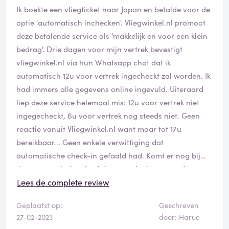
Ik boekte een vliegticket naar Japan en betalde voor de
optie 'automatisch inchecken'. Vliegwinkel.nl promoot
deze betalende service als 'makkelijk en voor een klein
bedrag'. Drie dagen voor mijn vertrek bevestigt
vliegwinkel.nl via hun Whatsapp chat dat ik
automatisch 12u voor vertrek ingecheckt zal worden. Ik
had immers alle gegevens online ingevuld. Uiteraard
liep deze service helemaal mis: 12u voor vertrek niet
ingegecheckt, 6u voor vertrek nog steeds niet. Geen
reactie vanuit Vliegwinkel.nl want maar tot 17u
bereikbaar... Geen enkele verwittiging dat
automatische check-in gefaald had. Komt er nog bij
dat automatische check-in voor vluchten naar Japan
gewoonweg niet kan omdat je verplicht bent Covid
Lees de complete review
vaccinatiebewijs bij de airline te uploaden, maar dat
Geplaatst op:
Geschreven
wist Vliegwinkel.nl uiteraard niet... Zeer
27-02-2023
door: Harue
amateuristische club, zeer slechte ervaring. Door