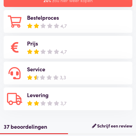
20%
zou hier weer kopen
Bestelproces
4,7
Prijs
4,7
Service
3,3
Levering
3,7
37 beoordelingen
Schrijf een review