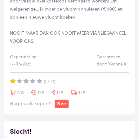
door vliegwinkel kosteloos veranderd worden! Dit
weigeren ze… ik moet de vlucht annuleren (€400) en
dan een nieuwe vlucht boeken!
NOOIT MAAR DAN OOK NOOIT MEER VIA VLIEGWINKEL
VOOR ONS!
Geplaatst op:
Geschreven
17-07-2025
door: Yvonne K.
2 / 10
1/5
1/5
1/5
1/5
Nogmaals kopen?
Nee
Slecht!