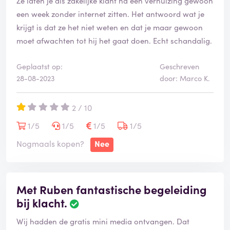
Ze laten je als zakelijke klant na een verhuizing gewoon
een week zonder internet zitten. Het antwoord wat je
krijgt is dat ze het niet weten en dat je maar gewoon
moet afwachten tot hij het gaat doen. Echt schandalig.
Geplaatst op:
Geschreven
28-08-2023
door: Marco K.
2 / 10
1/5
1/5
1/5
1/5
Nogmaals kopen?
Nee
Met Ruben fantastische begeleiding
bij klacht.
Wij hadden de gratis mini media ontvangen. Dat