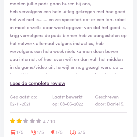
Al die poppetjes die bij ziggo werken kunnen of willen
moeten jullie pods gaan huren bij ons,
gewaarschuwd worden, kijk maar eens op Google
niet helpen en beschermen hun werkgever, hoezo
heb vervolgens een hele uitleg gekregen met hoe goed
hoeveel negatieve revieuws er zijn over dit bedrijf.
machtsmisbruik!
het wel niet is....... en zei specefiek dat er een lan-kabel
in moet enzelfs daar werd opgezet van dat het goed is,
Wees gewaarschuwd!!!
Het heeft inmiddels een week geduurd en kan nu pas
krijg vervolgens de pods binnen heb ze aangesloten op
weer opnemen en terug kijken.
het netwerk allemaal volgens instucties, heb
Alle programma's die ik heb opgenomen, zijn allemaal
vervolgens een hele week niets kunnen doen boven
verdwenen terwijl ze hebben gezegd, maakt u geen
qua internet, of heel even wifi en dan valt het midden
zorgen, de opnames blijven staan, dus niet!
in de game/video uit, terwijl er nog gezegt werd dat
Na eindeloos te hebben teruggebeld met steeds
het altijd en goed zou moeten doen wat het dus niet
dezelfde boodschap, u moet geduld hebben en telkens
doet,
Lees de complete review
weer die sorry, stop daarmee want jullie sorry's die ik
word hier gewoon hard genaaid/opgelicht want betaal
al het hele jaar hoor worden NIET gemeend.
Geplaatst op:
Laatst bewerkt
Geschreven
er wel gewoon voor.
02-11-2021
op: 08-06-2022
door: Daniel S.
verwacht dat hier iets aan gedaan word en niet dat ik
Als klant trek je bij ziggo altijd aan het kortste eind.
nog een paar keeer moet bellen omdat ik weer geen
Ze hebben een machtspositie en handelen daar ook na.
4 / 10
wifi heb,.... en ook niet dat ik weer pods krijg want HEB
Nog een maandje geduld en dan ben ik eindelijk weg
DAAR NIETS AAN!
1/5
1/5
1/5
5/5
bij Ziggo.