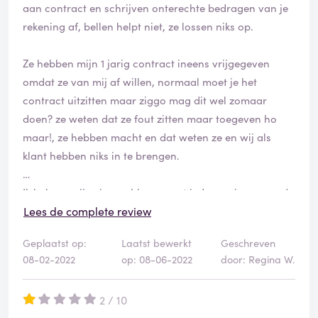
aan contract en schrijven onterechte bedragen van je
rekening af, bellen helpt niet, ze lossen niks op.
Ze hebben mijn 1 jarig contract ineens vrijgegeven
omdat ze van mij af willen, normaal moet je het
contract uitzitten maar ziggo mag dit wel zomaar
doen? ze weten dat ze fout zitten maar toegeven ho
maar!, ze hebben macht en dat weten ze en wij als
klant hebben niks in te brengen.
Ik heb nu mijn ziggo abbonement in Januari opgezegd
met een opzegtermijn van een maand, dus 1 maart
Lees de complete review
contact beëindiging.
Geplaatst op:
Laatst bewerkt
Geschreven
Niet te geloven, sluiten ze mij 1 februari ineens af.
08-02-2022
op: 08-06-2022
door: Regina W.
Weer bellen en natuurlijk weer hetzelfde gesprek zoals
altijd, waardeloze excuses en moet een dag wachten
2 / 10
voordat alles het weer doet.