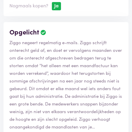
5x bellen met een totaal duur van c.a. 1,5 uur (waarvan
Nogmaals kopen?
Ja
3x na wachttijd van 15minuten contact verbroken
werd) per mail bevestiging gekregen dat het contract
opgezegd wordt..kostenloos...maar de oplossing van
Opgelicht
de twee weken overbruggingsperiode die er normaal is
kunnen ze niet herstellen... geen tv dus...fijn zo voor het
Ziggo negeert regelmatig e-mails. Ziggo schrijft
F1 weekend...... 13-12-2021..bericht van dhl..er is een
onterecht geld af, en doet er vervolgens maanden over
pakketje van Ziggo onderweg..?? waarom...contract is
om die onterecht afgeschreven bedragen terug te
beëindigd..maar ze versturen toch maar ff de
storten omdat ''het alleen met een maandfactuur kan
mediabox in de hoop ik alsnog ervoor kies...
worden verrekend'', waardoor het terugstorten bij
sommige afschrijvingen na een jaar nog steeds niet is
inmiddels elders nieuw abonnement afgesloten..echter
gebeurd. Dit omdat er elke maand wel iets anders fout
vanwege verwerkingsduur en 14dgn bedenktijd....
gaat bij hun administratie. De administratie bij Ziggo is
tv loos en internetloos de feestdagen in... dankzij het
een grote bende. De medewerkers snappen bijzonder
"klantvriendelijk" handelen van Ziggo.
weinig, zijn niet van elkaars verantwoordelijkheden op
de hoogte en zijn slecht opgeleid. Ziggo verhoogt
onaangekondigd de maandlasten van je