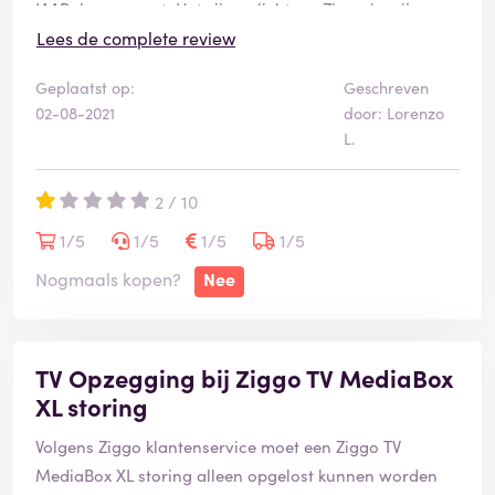
JAARabonnement. Het zijn oplichters. Ziggo is mij
tientallen euro's verschuldigd. Na twintig mails en
Lees de complete review
telefoontjes geef je het als klant ook een keer op- jullie
Geplaatst op:
Geschreven
je zin, Ziggo, houd mijn geld dan maar. Dit is het soort
02-08-2021
door: Lorenzo
beoordeling dat je ervoor koopt.
L.
2 / 10
1/5
1/5
1/5
1/5
Nogmaals kopen?
Nee
TV Opzegging bij Ziggo TV MediaBox
XL storing
Volgens Ziggo klantenservice moet een Ziggo TV
MediaBox XL storing alleen opgelost kunnen worden