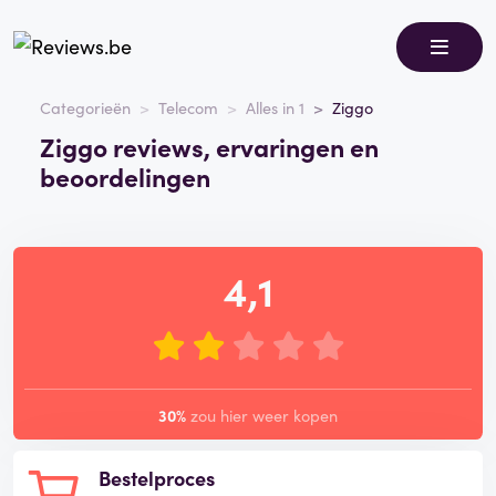
Categorieën
Telecom
Alles in 1
Ziggo
Ziggo reviews, ervaringen en
beoordelingen
4,1
30%
zou hier weer kopen
Bestelproces