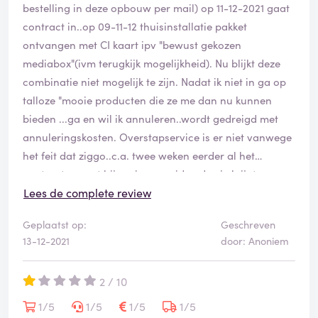
beëindigd..maar ze versturen toch maar ff de
bestelling in deze opbouw per mail) op 11-12-2021 gaat
mediabox in de hoop ik alsnog ervoor kies...
contract in..op 09-11-12 thuisinstallatie pakket
ontvangen met CI kaart ipv "bewust gekozen
inmiddels elders nieuw abonnement afgesloten..echter
mediabox"(ivm terugkijk mogelijkheid). Nu blijkt deze
vanwege verwerkingsduur en 14dgn bedenktijd....
combinatie niet mogelijk te zijn. Nadat ik niet in ga op
tv loos en internetloos de feestdagen in... dankzij het
talloze "mooie producten die ze me dan nu kunnen
"klantvriendelijk" handelen van Ziggo.
bieden ...ga en wil ik annuleren..wordt gedreigd met
annuleringskosten. Overstapservice is er niet vanwege
het feit dat ziggo..c.a. twee weken eerder al het
contract opzegt bij vorige provider..dus je krijgt een
niet overeen gekomen product geleverd..welk ik niet ga
Lees de complete review
gebruiken..en door het te vroeg opzeggen bij oude
Geplaatst op:
Geschreven
provider heb ook geen twee weken
13-12-2021
door: Anoniem
overbruggingsperiode (installatie tijd). Je zit dus
gewoon weg uit het niets ..zonder TV...tenzij je toch
2 / 10
maar het niet bestelde pakket installeert...laat u niet
vangen voor deze malafide praktijken..uiteindelijk na
1/5
1/5
1/5
1/5