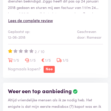
diensten beëindigd. Ziggo heeft dit pas op 24 januari
2018 gedaan en sturen mij een factuur van 1 t/m 24
januari 2018 waar ik het niet mee eens ben. Zowel
Ziggo als het incassobureau zijn niet voor rede vatbaar
Lees de complete review
en dreigen alleen maar met een dagvaarding.
Geplaatst op:
Geschreven
12-06-2018
door: Ramesar
2 / 10
1/5
1/5
1/5
1/5
Nogmaals kopen?
Nee
Weer een top aanbieding
Altijd vriendelijke mensen als ik ze nodig heb. Het
enigste is dat mijn eerste mediabox (?) kapot was en ik