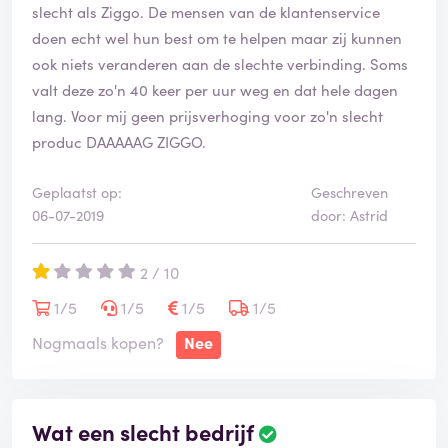
praktijk. Mensen kunnen niet zo lang zonder internet,
slecht als Ziggo. De mensen van de klantenservice
zeker als je zoals wij een bedrijf aan huis hebt
doen echt wel hun best om te helpen maar zij kunnen
Het heeft 1 voordeel. Je kan lekker op tijd naar bed
ook niets veranderen aan de slechte verbinding. Soms
valt deze zo'n 40 keer per uur weg en dat hele dagen
lang. Voor mij geen prijsverhoging voor zo'n slecht
produc DAAAAAG ZIGGO.
Geplaatst op:
Geschreven
06-07-2019
door: Astrid
2 / 10
1/5
1/5
1/5
1/5
Nogmaals kopen?
Nee
Wat een slecht bedrijf