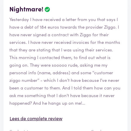
Nightmare!
Yesterday I have received a letter from you that says I
have a debt of 184 euros towards the provider ZIggo. I
have never signed a contract with Ziggo for their
services. I have never received invoices for the months
that they are stating that I was using their services.
This morning I contacted them, to find out what is
going on. They were sooooo rude, asking me my
personal info (name, address) and some ''customer
ziggo number'' - which I don't have because I've never
been a customer to them. And I told them how can you
ask me something that I don't have because it never
happened? And he hangs up on me!
For the three years that I am living in the NL, I was
Lees de complete review
always renting private rooms and all those services