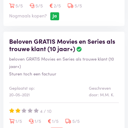
5/5
5/5
2/5
5/5
Nogmaals kopen?
Ja
Beloven GRATIS Movies en Series als
trouwe klant (10 jaar+)
beloven GRATIS Movies en Series als trouwe klant (10
jaar+)
Sturen toch een factuur
Geplaatst op:
Geschreven
20-05-2021
door: M.M. K.
4 / 10
1/5
1/5
1/5
5/5