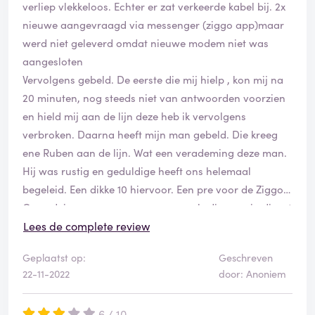
verliep vlekkeloos. Echter er zat verkeerde kabel bij. 2x
nieuwe aangevraagd via messenger (ziggo app)maar
werd niet geleverd omdat nieuwe modem niet was
aangesloten
Vervolgens gebeld. De eerste die mij hielp , kon mij na
20 minuten, nog steeds niet van antwoorden voorzien
en hield mij aan de lijn deze heb ik vervolgens
verbroken. Daarna heeft mijn man gebeld. Die kreeg
ene Ruben aan de lijn. Wat een verademing deze man.
Hij was rustig en geduldige heeft ons helemaal
begeleid. Een dikke 10 hiervoor. Een pre voor de Ziggo.
Ons advies: neem meer mensen zoals die man in dienst
Lees de complete review
Geplaatst op:
Geschreven
22-11-2022
door: Anoniem
6 / 10