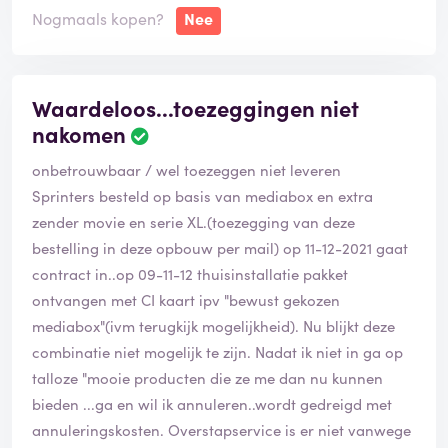
Nogmaals kopen?
Nee
Mensen wees gewaarschuwd, als er problemen zijn
met ziggo, dan heeft u niks in te brengen.
Bij mij gaat dit al een jaar zo bij ziggo, bellen, bellen,
bellen en nog steeds problemen!
Waardeloos...toezeggingen niet
nakomen
Hopelijk wordt er een uitzending gemaakt over Ziggo
onbetrouwbaar / wel toezeggen niet leveren
om mensen te waarschuwen hoeveel macht Ziggo
Sprinters besteld op basis van mediabox en extra
heeft!, het wordt tijd dat mensen hiervoor
zender movie en serie XL.(toezegging van deze
gewaarschuwd worden, kijk maar eens op Google
bestelling in deze opbouw per mail) op 11-12-2021 gaat
hoeveel negatieve revieuws er zijn over dit bedrijf.
contract in..op 09-11-12 thuisinstallatie pakket
ontvangen met CI kaart ipv "bewust gekozen
Wees gewaarschuwd!!!
mediabox"(ivm terugkijk mogelijkheid). Nu blijkt deze
combinatie niet mogelijk te zijn. Nadat ik niet in ga op
talloze "mooie producten die ze me dan nu kunnen
bieden ...ga en wil ik annuleren..wordt gedreigd met
annuleringskosten. Overstapservice is er niet vanwege