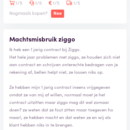
Nu een dag verder, wel weer tv en internet maar
1/5
1/5
1/5
1/5
opnemen, terug kijken en opgenomen programma's
Nogmaals kopen?
Nee
doet het nog steeds niet.
Weer bellen en natuurlijk weer dezelfde waardeloze
excuses van Ziggo, eerst zou het 24 uur duren, dus
Machtsmisbruik ziggo
niet, weer bellen, nu duurt het 3 dagen, ook niet! Weer
bellen en nu moet ik maar geduld hebben wanneer
Ik heb een 1 jarig contract bij Ziggo.
alles weer werkt. Graag doorverbinden met hogere
Het hele jaar problemen met ziggo, ze houden zich niet
hand maar dat kan volgens ziggo natuurlijk niet.
aan contract en schrijven onterechte bedragen van je
Al die poppetjes die bij ziggo werken kunnen of willen
rekening af, bellen helpt niet, ze lossen niks op.
niet helpen en beschermen hun werkgever, hoezo
machtsmisbruik!
Ze hebben mijn 1 jarig contract ineens vrijgegeven
omdat ze van mij af willen, normaal moet je het
Het heeft inmiddels een week geduurd en kan nu pas
contract uitzitten maar ziggo mag dit wel zomaar
weer opnemen en terug kijken.
doen? ze weten dat ze fout zitten maar toegeven ho
Alle programma's die ik heb opgenomen, zijn allemaal
maar!, ze hebben macht en dat weten ze en wij als
verdwenen terwijl ze hebben gezegd, maakt u geen
klant hebben niks in te brengen.
zorgen, de opnames blijven staan, dus niet!