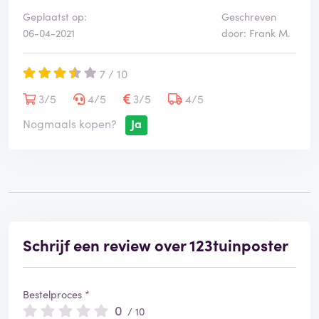
Geplaatst op:
Geschreven
06-04-2021
door: Frank M.
7 / 10
3/5
4/5
3/5
4/5
Nogmaals kopen?
Ja
Schrijf een review over 123tuinposter
Bestelproces *
0
/ 10