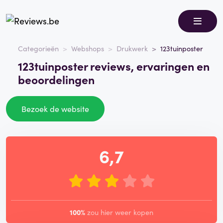
Categorieën
Webshops
Drukwerk
123tuinposter
123tuinposter reviews, ervaringen en
beoordelingen
Bezoek de website
6,7
100%
zou hier weer kopen