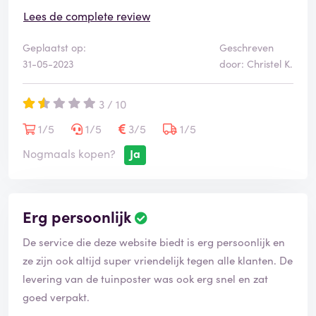
Lees de complete review
Het is voor mij echt een principe kwestie, want ik heb
Geplaatst op:
Geschreven
die mail niet gehad. Ook niet in SPAM. En via Post NL
31-05-2023
door: Christel K.
had ik het ook niet kunnen inzien. Want daar geeft hij
aan bezorg moment nog niet bekend. Dus hoe had ik
3 / 10
dit kunnen weten? Voorkomen? Niet. Maar toch moet ik
dan 10 euro extra betalen? Dat vind ik uiterst klant
1/5
1/5
3/5
1/5
ontvriendelijk.
Nogmaals kopen?
Ja
Groetjes,
Erg persoonlijk
Christel
De service die deze website biedt is erg persoonlijk en
ze zijn ook altijd super vriendelijk tegen alle klanten. De
levering van de tuinposter was ook erg snel en zat
goed verpakt.