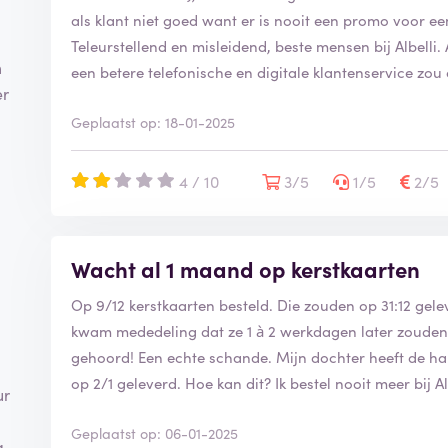
als klant niet goed want er is nooit een promo voor e
Teleurstellend en misleidend, beste mensen bij Albelli. A
m
een betere telefonische en digitale klantenservice zou 
er
Geplaatst op: 18-01-2025
4 / 10
3/5
1/5
2/5
Wacht al 1 maand op kerstkaarten
Op 9/12 kerstkaarten besteld. Die zouden op 31:12 gel
kwam mededeling dat ze 1 à 2 werkdagen later zouden 
gehoord! Een echte schande. Mijn dochter heeft de ha
op 2/1 geleverd. Hoe kan dit? Ik bestel nooit meer bij Al
ur
Geplaatst op: 06-01-2025
g