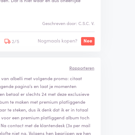
en. Dat is niet waar en dus oneerlijke
Geschreven door: C.S.C. V.
Nogmaals kopen?
Nee
2/5
Rapporteren
van albelli met volgende promo: citaat
ggende pagina's en laat je momenten
en betaal er slechts 24 met deze exclusieve
 album te maken met premium platliggende
r te steken, dus ik denk dat ik er in totaal
dat voor een premium platliggend album toch
. Na contact met de klantendesk (3x per mail
lofte niet na. Volgens hen begrijpen we hen