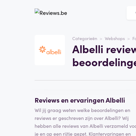
Website
Albelli
Categorieën
Webshops
F
Albelli revi
Categorie
Webshops
beoordeling
Schrijf een beoordeling
Reviews en ervaringen Albelli
Wil jij graag weten welke beoordelingen en
reviews er geschreven zijn over Albelli? Wij
hebben alle reviews van Albelli verzameld vo
je en op een rijtje gezet. Klantervaringen en