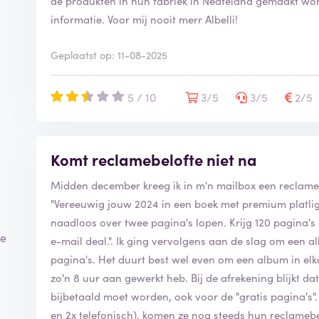
de produkten in hun fabriek in Nedteland gemaakt word
informatie. Voor mij nooit merr Albelli!
Geplaatst op: 11-08-2025
5 / 10
3/5
3/5
2/5
Komt reclamebelofte niet na
Midden december kreeg ik in m'n mailbox een reclame 
"Vereeuwig jouw 2024 in een boek met premium platli
naadloos over twee pagina's lopen. Krijg 120 pagina's 
ze
e-mail deal.". Ik ging vervolgens aan de slag om een
pagina's. Het duurt best wel even om een album in elkaa
zo'n 8 uur aan gewerkt heb. Bij de afrekening blijkt 
bijbetaald moet worden, ook voor de "gratis pagina's"
en 2x telefonisch), komen ze nog steeds hun reclamebe