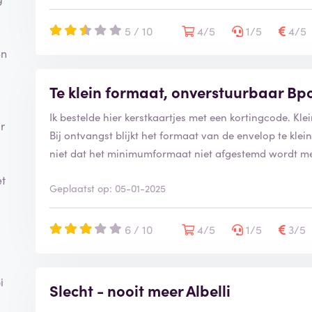
5 / 10
4/5
1/5
4/5
en
Te klein formaat, onverstuurbaar Bpo
Ik bestelde hier kerstkaartjes met een kortingcode. Kle
r
Bij ontvangst blijkt het formaat van de envelop te klei
niet dat het minimumformaat niet afgestemd wordt me
et
Geplaatst op: 05-01-2025
6 / 10
4/5
1/5
3/5
i
Slecht - nooit meer Albelli