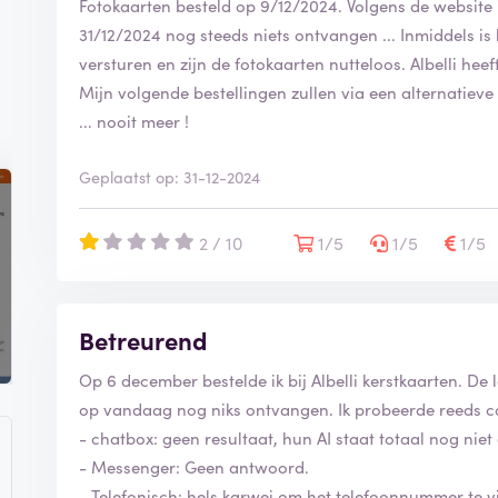
Fotokaarten besteld op 9/12/2024. Volgens de website 
31/12/2024 nog steeds niets ontvangen ... Inmiddels is h
versturen en zijn de fotokaarten nutteloos. Albelli hee
Mijn volgende bestellingen zullen via een alternatieve
... nooit meer !
Geplaatst op: 31-12-2024
2 / 10
1/5
1/5
1/5
Betreurend
Op 6 december bestelde ik bij Albelli kerstkaarten. D
op vandaag nog niks ontvangen. Ik probeerde reeds c
- chatbox: geen resultaat, hun AI staat totaal nog niet
- Messenger: Geen antwoord.
- Telefonisch: hels karwei om het telefoonnummer te v