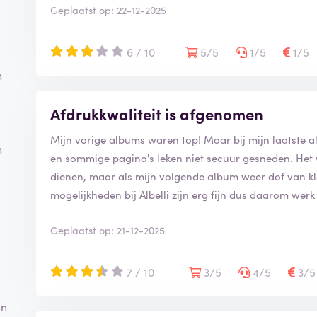
Geplaatst op: 22-12-2025
6 / 10
5/5
1/5
1/5
n
Afdrukkwaliteit is afgenomen
Mijn vorige albums waren top! Maar bij mijn laatste 
n
en sommige pagina's leken niet secuur gesneden. Het
dienen, maar als mijn volgende album weer dof van kleu
mogelijkheden bij Albelli zijn erg fijn dus daarom werk 
Geplaatst op: 21-12-2025
7 / 10
3/5
4/5
3/
en