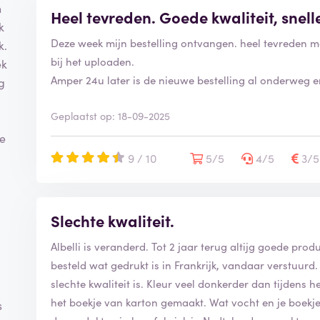
n
Heel tevreden. Goede kwaliteit, snell
k
Deze week mijn bestelling ontvangen. heel tevreden m
k.
bij het uploaden.
ek
Amper 24u later is de nieuwe bestelling al onderweg en 
g
Geplaatst op: 18-09-2025
je
9 / 10
5/5
4/5
3/
Slechte kwaliteit.
Albelli is veranderd. Tot 2 jaar terug altijg goede pr
besteld wat gedrukt is in Frankrijk, vandaar verstuurd.
slechte kwaliteit is. Kleur veel donkerder dan tijdens 
het boekje van karton gemaakt. Wat vocht en je boekj
s