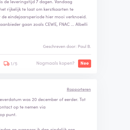
is de leveringstijd 7 dagen. Vandaag
et rijkelijk te laat om kerstkaarten te
ft de eindejaarsperiode hier mooi verknoeid.
 aanbieder gaan zoals CEWE, FNAC ... Albelli
Geschreven door: Paul B.
Nogmaals kopen?
Nee
1/5
Rapporteren
e leverdatum was 20 december of eerder. Tot
ontact op te nemen via
 op punt.
inden en wanneer ik dan eindelijk een