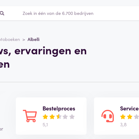
otoboeken
Albelli
ews, ervaringen en
en
Bestelproces
Service
5,1
3,8
or