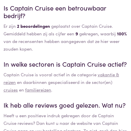
Is
Captain Cruise
een betrouwbaar
bedrijf?
Er zijn
2 beoordelingen
geplaatst over Captain Cruise.
Gemiddeld hebben zij als cijfer een
9
gekregen, waarbij
100%
van de recensenten hebben aangegeven dat ze hier weer
zouden kopen.
In welke sectoren is
Captain Cruise
actief?
Captain Cruise
is vooral actief in de categorie
vakantie &
reizen
en daarbinnen gespecialiseerd in de sector(en)
cruises
en
familiereizen
.
Ik heb alle reviews goed gelezen. Wat nu?
Heeft u een positieve indruk gekregen door de
Captain
Cruise
reviews? Dan kunt u naar de website van
Captain
Cruise
gaan en uw bestelling plaatsen. Zo niet, zoek dan hier