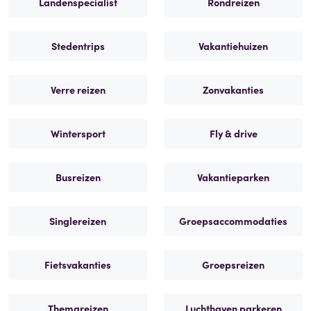
Landenspecialist
Rondreizen
Stedentrips
Vakantiehuizen
Verre reizen
Zonvakanties
Wintersport
Fly & drive
Busreizen
Vakantieparken
Singlereizen
Groepsaccommodaties
Fietsvakanties
Groepsreizen
Themareizen
Luchthaven parkeren