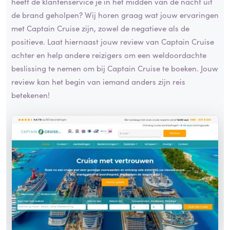
heeft de klantenservice je in het midden van de nacht uit
de brand geholpen? Wij horen graag wat jouw ervaringen
met Captain Cruise zijn, zowel de negatieve als de
positieve. Laat hiernaast jouw review van Captain Cruise
achter en help andere reizigers om een weldoordachte
beslissing te nemen om bij Captain Cruise te boeken. Jouw
review kan het begin van iemand anders zijn reis
betekenen!