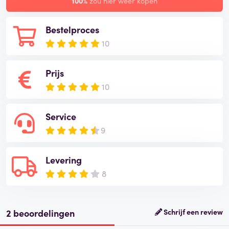
100%
zou hier weer kopen
Bestelproces
10
Prijs
10
Service
9
Levering
8
2 beoordelingen
Schrijf een review