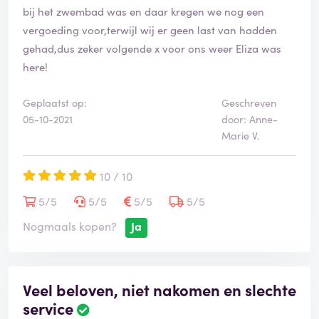
bij het zwembad was en daar kregen we nog een
vergoeding voor,terwijl wij er geen last van hadden
gehad,dus zeker volgende x voor ons weer Eliza was
here!
Geplaatst op:
Geschreven
05-10-2021
door: Anne-
Marie V.
10 / 10
5/5
5/5
5/5
5/5
Nogmaals kopen?
Ja
Veel beloven, niet nakomen en slechte
service