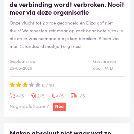
de verbinding wordt verbroken. Nooit
meer via deze organisatie
Onze vlucht tot 2 x toe gecanceld en Eliza gaf niet
thuis! We moesten zelf maar op zoek naar hotels, taxi s
etc en er was niemand die je kon bereiken. Alleen via
mail ( standaard mailtje ) erg triest
Geplaatst op:
Geschreven
25-05-2026
door: M D.
6 / 10
4/5
2/5
4/5
1/5
Nogmaals kopen?
Nee
Maken absoluut niet waar wat ze