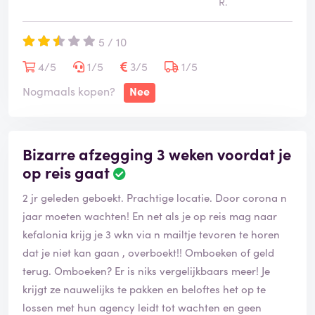
R.
nergens op de website of reispapieren.
- 'appartementen Azzure Vista' op Zakynthos is redelijk,
5 / 10
maar er is géén beloofde warme ontvangst,
magnetron, Bluetooth speaker (allemaal niet nodig,
4/5
1/5
3/5
1/5
maar beloof het dan dan niet), uitzicht op de
Nogmaals kopen?
Nee
parkeerplaats heet 'bergzicht' En slechts 3
appartementen hebben zeezicht. Kijk uit dus wat je
boekt.
Bizarre afzegging 3 weken voordat je
op reis gaat
Dat er zaken niet kloppen, ok. Maar als je dure
touroperator EWH gewoon niet thuis geeft:
2 jr geleden geboekt. Prachtige locatie. Door corona n
waardeloos!
jaar moeten wachten! En net als je op reis mag naar
kefalonia krijg je 3 wkn via n mailtje tevoren te horen
dat je niet kan gaan , overboekt!! Omboeken of geld
terug. Omboeken? Er is niks vergelijkbaars meer! Je
krijgt ze nauwelijks te pakken en beloftes het op te
lossen met hun agency leidt tot wachten en geen