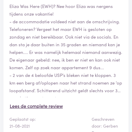
Eliza Was Here (EWH)? Nee hoor Eliza was nergens
tijdens onze vakantie!
- de accommodatie voldeed niet aan de omschrijving.
Telefoneren? Vergeet het maar EWH is gesloten op
zondag en niet bereikbaar. Ook niet via de socials. En
dan sta je daar buiten in 35 graden en niemand kan je
helpen.... Er was namelijk helemaal niemand aanwezig.
De eigenaar gebeld: nee, ik ben er niet en kan ook niet
komen. Zelf op zoek naar appartement 9 dus...
- 2 van de 4 beloofde USP's bleken niet te kloppen. 3
km een berg af/oplopen naar het strand noemen ze 'op
loopafstand'. Schitterend uitzicht geldt slechts voor 3
van de 10 appartementen.
- verschillende keren contact gehad, er wordt heel
Lees de complete review
vaak 'wat vervelend' gezegd, maar niets gedaan.Ook
Geplaatst op:
Geschreven
kregen we op dinsdag een noodnummer dat we op
21-08-2021
door: Gerben
zondag hadden kunnen bellen. Dit nummer staat