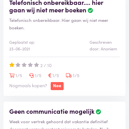
Telefonisch onbereikbaar.... hier
gaan wij niet meer boeken
Telefonisch onbereikbaar. Hier gaan wij niet meer
boeken.
Geplaatst op:
Geschreven
23-06-2021
door: Anoniem
2 / 10
1/5
1/5
1/5
1/5
Nogmaals kopen?
Nee
Geen communicatie mogelijk
Week voor vertrek gehoord dat vakantie definitief
doorgaat verzoek restant reissom te betalen. Nu 3