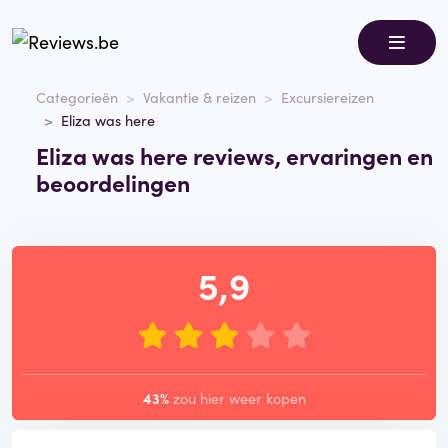
Categorieën
Vakantie & reizen
Excursiereizen
Eliza was here
Eliza was here reviews, ervaringen en
beoordelingen
5,9
43%
zou hier weer kopen