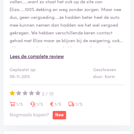
vallen.....want zo staat het ook op de site van
Eliza.....100% dekking en weg zonder zorgen. Maar nee
dus, geen vergoeding....ze hadden beter heel de auto
mee kunnen nemen dan hadden we het wel vergoed
gekregen. We hebben verschillende keren contact
gehad met Eliza maar ze blijven bij de weigering, ook
al kunnen ze het niet goed uitleggen....ik noem dit
MISLEIDING!!!! Ik ga dus nooit meer mee met Eliza. Laat
Lees de complete review
dit ook een waarschuwing zijn mocht je boeken bij
Geplaatst op:
Geschreven
Eliza.
09-11-2015
door: Karin
2 / 10
1/5
1/5
1/5
1/5
Nogmaals kopen?
Nee