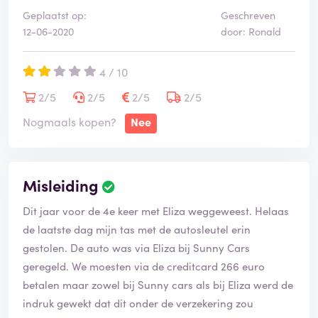
Eea komt bevreemdend en niet echt klantvriendelijk
Geplaatst op:
Geschreven
over ............
12-06-2020
door: Ronald
4 / 10
2/5
2/5
2/5
2/5
Nogmaals kopen?
Nee
Misleiding
Dit jaar voor de 4e keer met Eliza weggeweest. Helaas
de laatste dag mijn tas met de autosleutel erin
gestolen. De auto was via Eliza bij Sunny Cars
geregeld. We moesten via de creditcard 266 euro
betalen maar zowel bij Sunny cars als bij Eliza werd de
indruk gewekt dat dit onder de verzekering zou