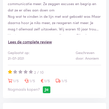
communicatie meer. Ze zeggen excuses en begrip en
dat ze er alles aan doen om
Nog wat te vinden in de lijn met wat geboekt was Maar
daarna hoor je niks meer, ze reageren niet meer. Je
mag t allemaal zelf uitzoeken. Wij waren 10 jaar trouwe
klant maar nu voor ons geen eliza meer. Bij zo’n
organisatie mag je toch verwachten dat je zoiets niet
Lees de complete review
kan overkomen. En als dat ze je dan bellen en alles op
Geplaatst op:
Geschreven
alles zetten om
21-07-2021
door: Anoniem
Je te helpen. Vakantie waar we zo naar uit keken
zomaar weg. In de kou dat laten ze je staan! Jammer
2 / 10
want dat waren we zo niet gewend van deze
organisatie.
1/5
1/5
1/5
1/5
Nogmaals kopen?
Ja