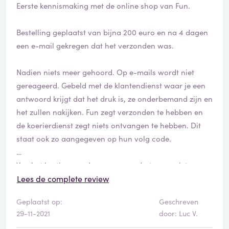
Eerste kennismaking met de online shop van Fun.
Bestelling geplaatst van bijna 200 euro en na 4 dagen
een e-mail gekregen dat het verzonden was.
Nadien niets meer gehoord. Op e-mails wordt niet
gereageerd. Gebeld met de klantendienst waar je een
antwoord krijgt dat het druk is, ze onderbemand zijn en
het zullen nakijken. Fun zegt verzonden te hebben en
de koerierdienst zegt niets ontvangen te hebben. Dit
staat ook zo aangegeven op hun volg code.
Van het kastje naar de muur en ondertussen niets
ontvangen. Dit zal dus de eerste en laatste keer zijn.
Lees de complete review
Geplaatst op:
Geschreven
29-11-2021
door: Luc V.