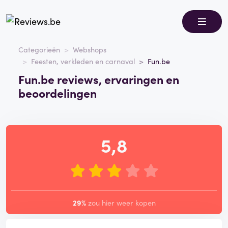
Categorieën
Webshops
Feesten, verkleden en carnaval
Fun.be
Fun.be reviews, ervaringen en
beoordelingen
5,8
29%
zou hier weer kopen