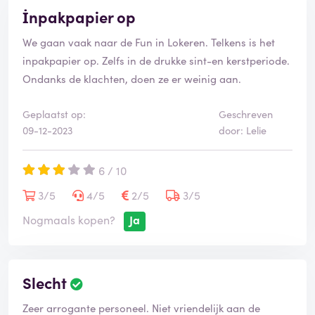
İnpakpapier op
We gaan vaak naar de Fun in Lokeren. Telkens is het
inpakpapier op. Zelfs in de drukke sint-en kerstperiode.
Ondanks de klachten, doen ze er weinig aan.
Geplaatst op:
Geschreven
09-12-2023
door: Lelie
6 / 10
3/5
4/5
2/5
3/5
Nogmaals kopen?
Ja
Slecht
Zeer arrogante personeel. Niet vriendelijk aan de