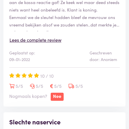
aan de kassa reactie gaf! Ze keek wel maar deed steeds
niets want heel onbeleefd is. Klant is koning.
Eenmaal we de sleutel hadden bleef de mevrouw ons
vreemd bekijken alsof we zouden stelen..dat merkte je
ook aan haar houding..
Lees de complete review
Uiteindelijk hadden we pijlen gekozen en moesten we
Geplaatst op:
Geschreven
gaan afrekenen aan de kassa, aan de kassa was er een
09-01-2022
door: Anoniem
andere dame met bruin haar en een bril zij was een zo
gemeen en arrogant..ze rekende als eerst een euro te
10 / 10
veel aan en zuchtte de hele tijd! Ook draaide ze met
haar ogen en zag je heel duidelijk dat ze geen zin had
5/5
5/5
5/5
5/5
om te werken. Ze zei amper alsjeblief of fijne dag nog..
Nogmaals kopen?
Nee
Wat is dit voor een bediening!
Ik koop hier nooit meer iets !
Slechte naservice
Wat een kaulo winkel en wat een tering bediening!