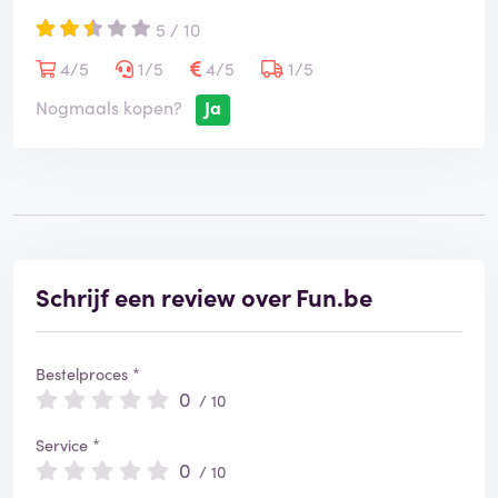
5 / 10
4/5
1/5
4/5
1/5
Nogmaals kopen?
Ja
Schrijf een review over Fun.be
Bestelproces *
0
/ 10
Service *
0
/ 10