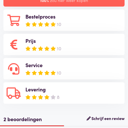
100%
zou hier weer kopen
Bestelproces
10
Prijs
10
Service
10
Levering
8
2 beoordelingen
Schrijf een review