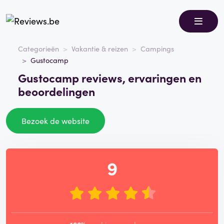
Categorieën
Vakantie & reizen
Campings
Gustocamp
Gustocamp reviews, ervaringen en
beoordelingen
Bezoek de website
9