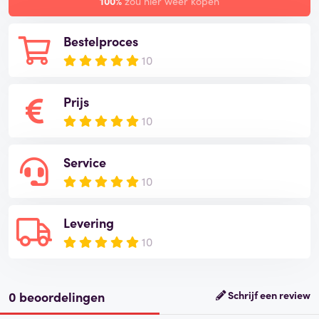
100%
zou hier weer kopen
Bestelproces
10
Prijs
10
Service
10
Levering
10
0 beoordelingen
Schrijf een review