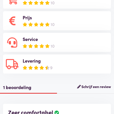
10
Prijs
10
Service
10
Levering
9
1 beoordeling
Schrijf een review
Zeer comfortabel