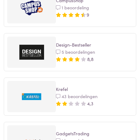
CampusShop
1 beoordeling
9
Design-Bestseller
5 beoordelingen
8,8
Krefel
43 beoordelingen
4,3
GadgetsTrading