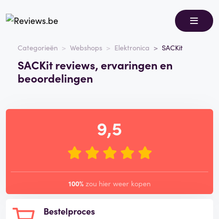
Categorieën
Webshops
Elektronica
SACKit
SACKit reviews, ervaringen en
beoordelingen
9,5
100%
zou hier weer kopen
Bestelproces