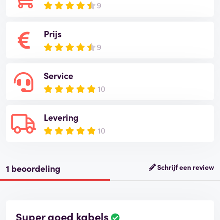
9
Prijs
9
Service
10
Levering
10
1 beoordeling
Schrijf een review
Super goed kabels
B