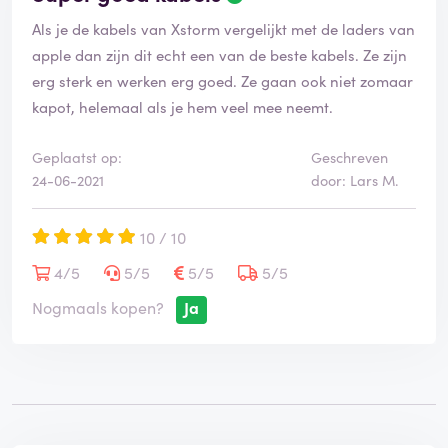
e
Als je de kabels van Xstorm vergelijkt met de laders van
o
o
apple dan zijn dit echt een van de beste kabels. Ze zijn
r
erg sterk en werken erg goed. Ze gaan ook niet zomaar
d
kapot, helemaal als je hem veel mee neemt.
e
l
i
Geplaatst op:
Geschreven
n
24-06-2021
door: Lars M.
g
i
10 / 10
s
g
4/5
5/5
5/5
5/5
e
v
Nogmaals kopen?
Ja
e
r
i
f
i
e