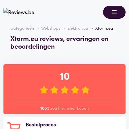
Categorieën
Webshops
Elektronica
Xtorm.eu
Xtorm.eu reviews, ervaringen en
beoordelingen
10
100%
zou hier weer kopen
Bestelproces