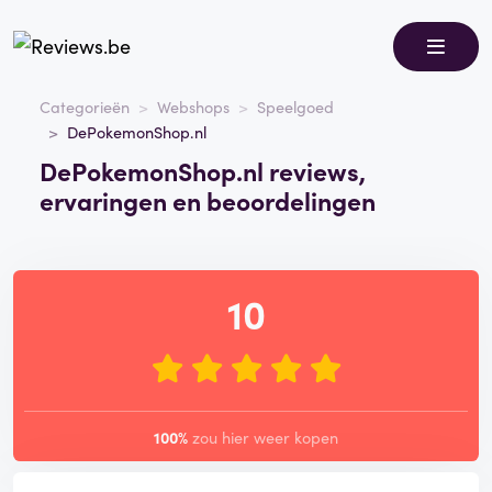
Categorieën
Webshops
Speelgoed
DePokemonShop.nl
DePokemonShop.nl reviews,
ervaringen en beoordelingen
10
100%
zou hier weer kopen