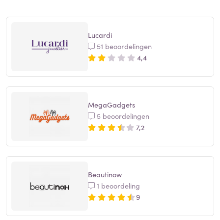
Lucardi
51 beoordelingen
4,4
MegaGadgets
5 beoordelingen
7,2
Beautinow
1 beoordeling
9