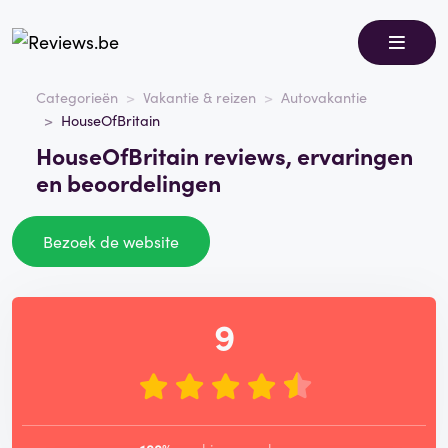
Categorieën
Vakantie & reizen
Autovakantie
HouseOfBritain
HouseOfBritain reviews, ervaringen
en beoordelingen
Bezoek de website
9