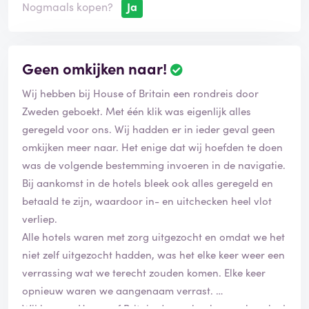
i
Nogmaals kopen?
Ja
e
e
r
d
Geen omkijken naar!
B
e
Wij hebben bij House of Britain een rondreis door
o
o
Zweden geboekt. Met één klik was eigenlijk alles
r
geregeld voor ons. Wij hadden er in ieder geval geen
d
omkijken meer naar. Het enige dat wij hoefden te doen
e
was de volgende bestemming invoeren in de navigatie.
l
i
Bij aankomst in de hotels bleek ook alles geregeld en
n
betaald te zijn, waardoor in- en uitchecken heel vlot
g
verliep.
i
Alle hotels waren met zorg uitgezocht en omdat we het
s
g
niet zelf uitgezocht hadden, was het elke keer weer een
e
verrassing wat we terecht zouden komen. Elke keer
v
opnieuw waren we aangenaam verrast.
e
Wij kunnen House of Britain dan ook zeker aanbevelen!