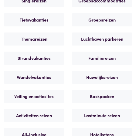
Singlereizen
Groepsaccommodaties
Fietsvakanties
Groepsreizen
Themareizen
Luchthaven parkeren
Strandvakanties
Familiereizen
Wandelvakanties
Huwelijksreizen
Veiling en actiesites
Backpacken
Activiteiten reizen
Lastminute reizen
All-inclusive
Hotelketens