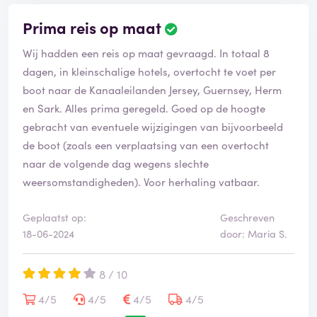
Prima reis op maat
B
e
Wij hadden een reis op maat gevraagd. In totaal 8
o
o
dagen, in kleinschalige hotels, overtocht te voet per
r
boot naar de Kanaaleilanden Jersey, Guernsey, Herm
d
en Sark. Alles prima geregeld. Goed op de hoogte
e
gebracht van eventuele wijzigingen van bijvoorbeeld
l
i
de boot (zoals een verplaatsing van een overtocht
n
naar de volgende dag wegens slechte
g
weersomstandigheden). Voor herhaling vatbaar.
i
s
g
Geplaatst op:
Geschreven
e
18-06-2024
door: Maria S.
v
e
8 / 10
r
i
4/5
4/5
4/5
4/5
f