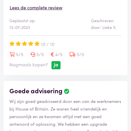
r
i
Lees de complete review
f
i
Geplaatst op:
Geschreven
e
13-07-2023
door: Lieke V.
e
r
10 / 10
d
5/5
5/5
4/5
5/5
Nogmaals kopen?
Ja
Goede advisering
B
e
Wij zijn goed geadviseerd door een van de werknemers
o
o
bij House of Britain. Ze waren heel vriendelijk en
r
persoonlijk en ze kwamen altijd met een goed
d
antwoord of oplossing. We hebben een upgrade
e