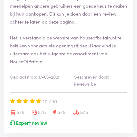
i
meehelpen andere gebruikers een goede keus te maken
f
bij hun aankopen. Dit kun je doen door een review
i
achter te laten op deze pagina.
e
e
Het is verstandig de website van houseofbritain.nl te
r
d
bekijken voor actuele openingstijden. Daar vind je
uiteraard ook het uitgebreide assortiment van
HouseOfBritain.
Geplaatst op: 17-03-2021
Geschreven door:
Reviews.be
10 / 10
5/5
5/5
5/5
5/5
Expert review