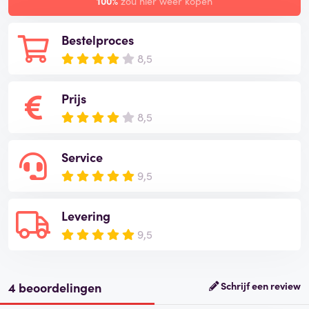
100%
zou hier weer kopen
Bestelproces
8,5
Prijs
8,5
Service
9,5
Levering
9,5
4 beoordelingen
Schrijf een review