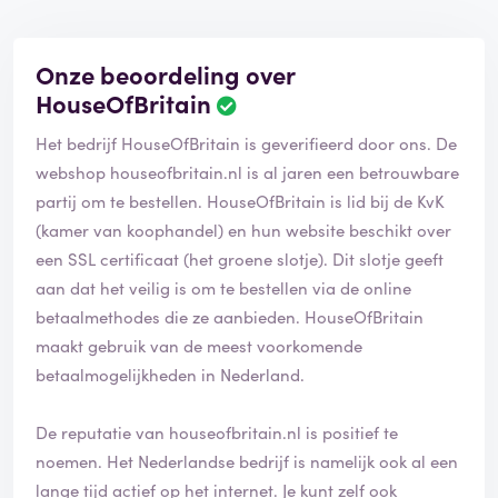
Onze beoordeling over
HouseOfBritain
B
e
Het bedrijf HouseOfBritain is geverifieerd door ons. De
o
o
webshop houseofbritain.nl is al jaren een betrouwbare
r
partij om te bestellen. HouseOfBritain is lid bij de KvK
d
(kamer van koophandel) en hun website beschikt over
e
een SSL certificaat (het groene slotje). Dit slotje geeft
l
i
aan dat het veilig is om te bestellen via de online
n
betaalmethodes die ze aanbieden. HouseOfBritain
g
maakt gebruik van de meest voorkomende
i
betaalmogelijkheden in Nederland.
s
g
e
De reputatie van houseofbritain.nl is positief te
v
noemen. Het Nederlandse bedrijf is namelijk ook al een
e
lange tijd actief op het internet. Je kunt zelf ook
r