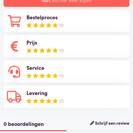
100%
zou hier weer kopen
Bestelproces
10
Prijs
10
Service
10
Levering
10
0 beoordelingen
Schrijf een review