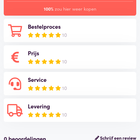
100%
zou hier weer kopen
Bestelproces
10
Prijs
10
Service
10
Levering
10
0 beoordelingen
Schrijf een review