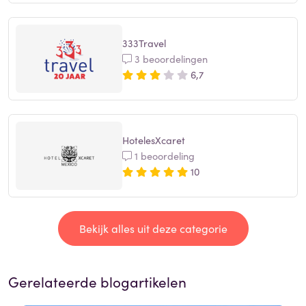
333Travel
3 beoordelingen
6,7
HotelesXcaret
1 beoordeling
10
Bekijk alles uit deze categorie
Gerelateerde blogartikelen