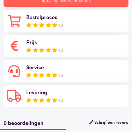
100%
zou hier weer kopen
Bestelproces
10
Prijs
10
Service
10
Levering
10
0 beoordelingen
Schrijf een review