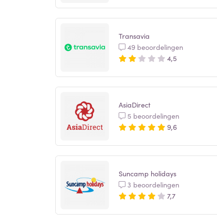
Transavia
49 beoordelingen
4,5
AsiaDirect
5 beoordelingen
9,6
Suncamp holidays
3 beoordelingen
7,7