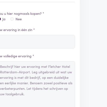
ou u hier nogmaals kopen? *
Ja
Nee
w ervaring in één zin *
w volledige ervaring *