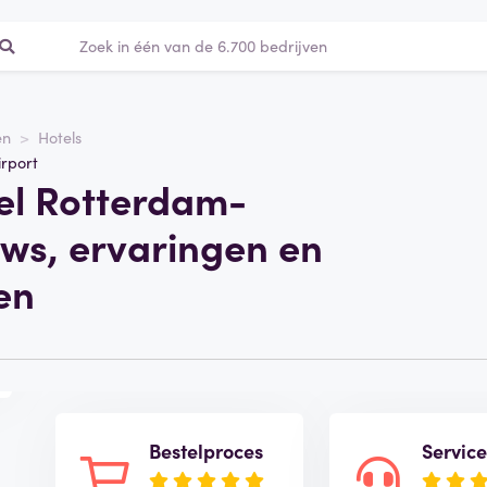
en
Hotels
irport
el Rotterdam-
ews, ervaringen en
en
Bestelproces
Servic