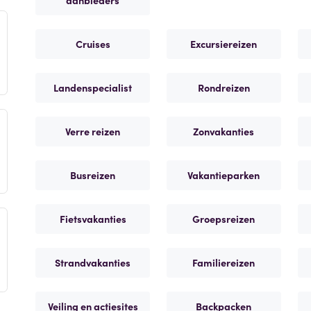
Cruises
Excursiereizen
Landenspecialist
Rondreizen
Verre reizen
Zonvakanties
Busreizen
Vakantieparken
Fietsvakanties
Groepsreizen
Strandvakanties
Familiereizen
Veiling en actiesites
Backpacken