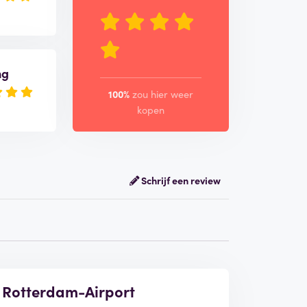
ng
100%
zou hier weer
kopen
Schrijf een review
el Rotterdam-Airport