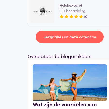
HotelesXcaret
1 beoordeling
10
Bekijk alles uit deze categorie
Gerelateerde blogartikelen
Wat zijn de voordelen van